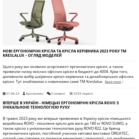
НОВІ ЕРГОНОМІЧНІ КРІСЛА ТА КРІСЛА КЕРІВНИКА 2023 РОКУ ТМ
KRESLALUX – ОГЛЯД МОДЕЛЕЙ
Цього року ми оновили асортимент ергономічних крісел, а також
привезли низку якісних офісних крісел в бюджеті до 400$. Крім того,
доповнили вибір шкіряних крісел керівника та дизайнерських офісних
крісел. Тут знайомимо з новинками саме ТМ Kreslalux.
Read more
01-06-23
Кріслалюкс
0 комент.
5259 перегл.
ВПЕРШЕ В УКРАЇНІ - НІМЕЦЬКІ ЕРГОНОМІЧНІ КРІСЛА ROVO З
УНІКАЛЬНОЮ ТЕХНОЛОГІЄЮ РУХУ
В травні 2023 року ми вперше привеземо в Україну крісла німецького
виробника ROVO - посилене крісло для ваги до 180 кг ROVO SUMO, а
також крісло з унікальною технологією руху ROVO R22. Це бренд
ергономічних крісел, постійний учасник світової виставки ORGATEC,
котрий сам створює та патентує механізми і технології - тут знайомимо