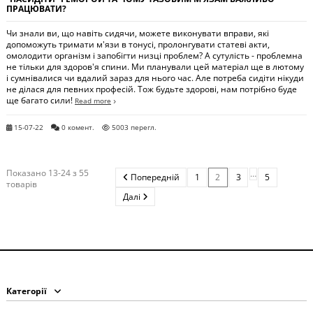
ПРАЦЮВАТИ?
Чи знали ви, що навіть сидячи, можете виконувати вправи, які
допоможуть тримати м'язи в тонусі, пролонгувати статеві акти,
омолодити організм і запобігти низці проблем? А сутулість - проблемна
не тільки для здоров'я спини. Ми планували цей матеріал ще в лютому
і сумнівалися чи вдалий зараз для нього час. Але потреба сидіти нікуди
не ділася для певних професій. Тож будьте здорові, нам потрібно буде
ще багато сили!
Read more
15-07-22
0 комент.
5003 перегл.
Показано 13-24 з 55
…
Попередній
1
2
3
5
товарів
Далі
Категорії