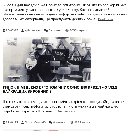
Зібрали для вас декілька нових та культових шкіряних крісел керівника
з асортименту виставкового залу 2023 року. Кожна з моделей -
облаштована механізмом для комфортної роботи сидячи та виконана з
довговічних матеріалів, що прослужать десятки років.
Read more
20-07-23
Кріслалюкс
0 комент.
3636 перегл.
РИНОК НІМЕЦЬКИХ ЕРГОНОМІЧНИХ ОФІСНИХ КРІСЕЛ – ОГЛЯД
НАЙКРАЩИХ ВИРОБНИКІВ
Що спільного в німецьких ергономічних кріслах - про дизайн, патенти,
стандарти і сертифікаити, історію та якість механізмів найкращих
виробників крісел в Німеччині.
Read more
13-06-23
Петро Соловій
0 комент.
5312 перегл.