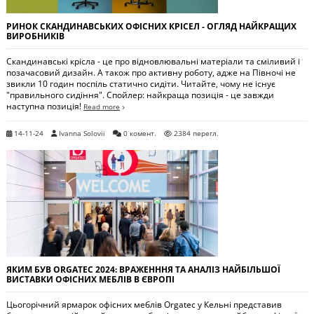
РИНОК СКАНДИНАВСЬКИХ ОФІСНИХ КРІСЕЛ - ОГЛЯД НАЙКРАЩИХ
ВИРОБНИКІВ
Скандинавські крісла - це про відновлювальні матеріали та сміливий і
позачасовий дизайн. А також про активну роботу, адже на Півночі не
звикли 10 годин поспіль статично сидіти. Читайте, чому не існує
"правильного сидіння". Спойлер: найкраща позиція - це завжди
наступна позиція!
Read more
14-11-24
Ivanna Solovii
0 комент.
2384 перегл.
ЯКИМ БУВ ORGATEC 2024: ВРАЖЕНННЯ ТА АНАЛІЗ НАЙБІЛЬШОЇ
ВИСТАВКИ ОФІСНИХ МЕБЛІВ В ЄВРОПІ
Цьогорічний ярмарок офісних меблів Orgatec у Кельні представив