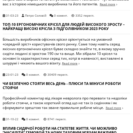
вас з історією німецького виробника та його патентів.
Read more
31-03-23
Петро Соловій
0 комент.
3352 перегл.
ТОП-10 ЕРГОНОМІЧНИХ КРІСЕЛ ДЛЯ ЛЮДЕЙ ВИСОКОГО ЗРОСТУ –
НАЙКРАЩІ ВИСОКІ КРІСЛА З ПІДГОЛІВНИКОМ 2023 РОКУ
Більшість виробників офісних крісел орієнтується на умовний
«середній зріст» користувачів свого ринку. Саме тому навіть серед
якісних ергономічних крісел буває складно знайти те, в якому зручно
сидіти людині зі зростом 190 см та вище. Ми зібрали 10 крісел та
основні їх характеристики серед тих, котрі в наявності, виставлені в
шоурумі і чекають вашого візиту.
Read more
23-01-23
0 комент.
30409 перегл.
ЧИ БЕЗПЕЧНО СТОЯТИ ВЕСЬ ДЕНЬ - ПЛЮСИ ТА МІНУСИ РОБОТИ
СТОЯЧИ
Професійний коментар від лікаря невролога про переваги та недоліки
роботи стоячи, а також короткий огляд що не так із сидінням і як
сформувати зрештою так зване правильне робоче місце.
Read more
31-10-22
0 комент.
8741 перегл.
ВПЛИВ СИДЯЧОЇ РОБОТИ НА СТАТЕТВЕ ЖИТТЯ. ЧИ МОЖЛИВО
“НАСИДІТИ” ГЕМОРОЙ ТА ЧОМУ ТАЗОВИМ М’ЯЗАМ ВАЖЛИВО