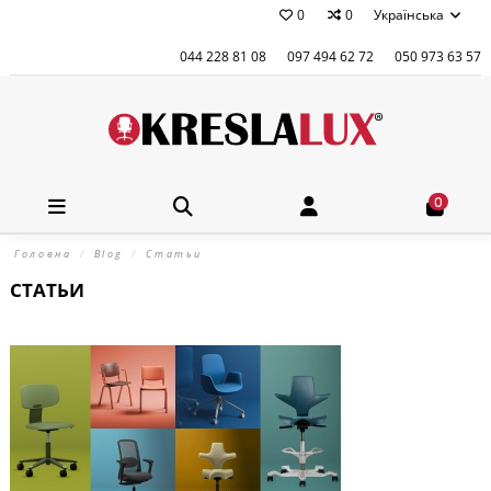
0
0
Українська
044 228 81 08
097 494 62 72
050 973 63 57
0
Головна
Blog
Статьи
СТАТЬИ