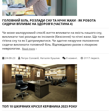
ГОЛОВНИЙ БІЛЬ, РОЗЛАДИ СНУ ТА НІЧНІ ЖАХИ - ЯК РОБОТА
СИДЯЧИ ВПЛИВАЄ НА ЗДОРОВ’Я (ЧАСТИНА 4)
Чи може малорухомий спосіб життя впливати на якість нашого сну,
викликати такі розлади як інсомнія (безсоння) та нічні жахи. Що таке
гігієна сну та як її дотримуватися. Чи здатне незручне положення
сидячи викликати головний біль. Відповідаємо разом з лікаркою
неврологом.
Read more
24-08-23
Петро Соловій, Наталія Кушлик
0 комент.
3117 перегл.
ТОП 10 ШКІРЯНИХ КРІСЕЛ КЕРІВНИКА 2023 РОКУ