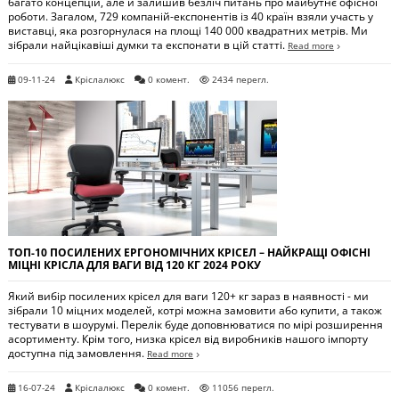
багато концепцій, але й залишив безліч питань про майбутнє офісної
роботи. Загалом, 729 компаній-експонентів із 40 країн взяли участь у
виставці, яка розгорнулася на площі 140 000 квадратних метрів. Ми
зібрали найцікавіші думки та експонати в цій статті.
Read more
09-11-24
Кріслалюкс
0 комент.
2434 перегл.
ТОП-10 ПОСИЛЕНИХ ЕРГОНОМІЧНИХ КРІСЕЛ – НАЙКРАЩІ ОФІСНІ
МІЦНІ КРІСЛА ДЛЯ ВАГИ ВІД 120 КГ 2024 РОКУ
Який вибір посилених крісел для ваги 120+ кг зараз в наявності - ми
зібрали 10 міцних моделей, котрі можна замовити або купити, а також
тестувати в шоурумі. Перелік буде доповнюватися по мірі розширення
асортименту. Крім того, низка крісел від виробників нашого імпорту
доступна під замовлення.
Read more
16-07-24
Кріслалюкс
0 комент.
11056 перегл.