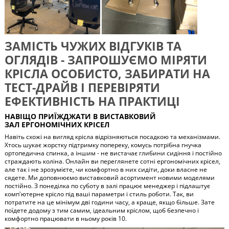
ЗАМІСТЬ ЧУЖИХ ВІДГУКІВ ТА
ОГЛЯДІВ - ЗАПРОШУЄМО МІРЯТИ
КРІСЛА ОСОБИСТО, ЗАБИРАТИ НА
ТЕСТ-ДРАЙВ І ПЕРЕВІРЯТИ
ЕФЕКТИВНІСТЬ НА ПРАКТИЦІ
НАВІЩО ПРИЇЖДЖАТИ В ВИСТАВКОВИЙ
ЗАЛ ЕРГОНОМІЧНИХ КРІСЕЛ
Навіть схожі на вигляд крісла відрізняються посадкою та механізмами.
Хтось шукає жорстку підтримку попереку, комусь потрібна гнучка
ортопедична спинка, а іншим - не вистачає глибини сидіння і постійно
страждають коліна. Онлайн ви переглянете сотні ергономічних крісел,
але так і не зрозумієте, чи комфортно в них сидіти, доки власне не
сядете. Ми доповнюємо виставковий асортимент новими моделями
постійно. З понеділка по суботу в залі працює менеджер і підлаштує
комп'ютерне крісло під ваші параметри і стиль роботи. Так, ви
потратите на це мінімум дві години часу, а краще, якщо більше. Зате
поїдете додому з тим самим, ідеальним кріслом, щоб безпечно і
комфортно працювати в ньому років 10.