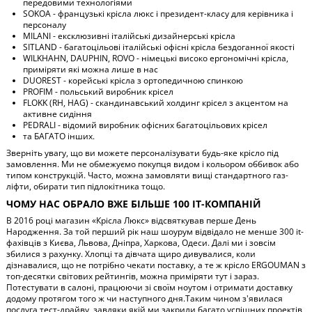
передовими технологіями
SOKOA - французькі крісла люкс і президент-класу для керівника і
персоналу
MILANI - ексклюзивні італійські дизайнерські крісла
SITLAND - багатоцільові італійські офісні крісла бездоганної якості
WILKHAHN, DAUPHIN, ROVO - німецькі високо ергономічні крісла,
приміряти які можна лише в нас
DUOREST - корейські крісла з ортопедичною спинкою
PROFIM - польський виробник крісел
FLOKK (RH, HAG) - скандинавський холдинг крісел з акцентом на
активне сидіння
PEDRALI - відомий виробник офісних багатоцільових крісел
та БАГАТО інших.
Зверніть увагу, що ви можете персоналізувати будь-яке крісло під
замовлення. Ми не обмежуємо покупця видом і кольором оббивок або
типом конструкцій. Часто, можна замовляти вищі стандартного газ-
ліфти, обирати тип підлокітника тощо.
ЧОМУ НАС ОБРАЛО ВЖЕ БІЛЬШЕ 100 IT-КОМПАНІЙ
В 2016 році магазин «Крісла Люкс» відсвяткував перше День
Народження. За той перший рік наш шоурум відвідало не менше 300 it-
фахівців з Києва, Львова, Дніпра, Харкова, Одеси. Далі ми і зовсім
збилися з рахунку. Хлопці та дівчата щиро дивувалися, коли
дізнавалися, що не потрібно чекати поставку, а те ж крісло ERGOUMAN з
топ-десятки світових рейтингів, можна приміряти тут і зараз.
Потестувати в салоні, працюючи зі своїм ноутом і отримати доставку
додому протягом того ж чи наступного дня.Таким чином з'явилася
послуга тест-драйву, завдяки якій ми закрили багато успішних проектів