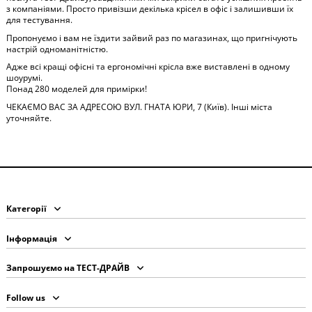
з компаніями. Просто привізши декілька крісел в офіс і залишивши їх
для тестування.
Пропонуємо і вам не їздити зайвий раз по магазинах, що пригнічують
настрій одноманітністю.
Адже всі кращі офісні та ергономічні крісла вже виставлені в одному
шоурумі.
Понад 280 моделей для примірки!
ЧЕКАЄМО ВАС ЗА АДРЕСОЮ ВУЛ. ГНАТА ЮРИ, 7 (Київ). Інші міста
уточняйте.
Категорії
Інформація
Запрошуємо на ТЕСТ-ДРАЙВ
Follow us