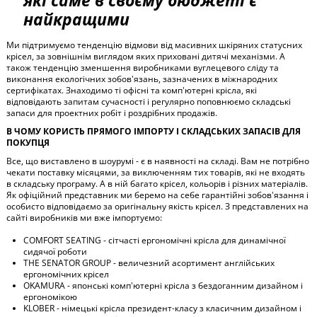
які саме в своєму бюджеті є
найкращими
Ми підтримуємо тенденцію відмови від масивних шкіряних статусних
крісел, за зовнішнім виглядом яких приховані дитячі механізми. А
також тенденцію зменшення виробниками вуглецевого сліду та
виконання екологічних зобов'язань, зазначених в міжнародних
сертифікатах. Знаходимо ті офісні та комп'ютерні крісла, які
відповідають запитам сучасності і регулярно поповнюємо складські
запаси для проектних робіт і роздрібних продажів.
В ЧОМУ КОРИСТЬ ПРЯМОГО ІМПОРТУ І СКЛАДСЬКИХ ЗАПАСІВ ДЛЯ
ПОКУПЦЯ
Все, що виставлено в шоурумі - є в наявності на складі. Вам не потрібно
чекати поставку місяцями, за виключенням тих товарів, які не входять
в складську програму. А в ній багато крісел, кольорів і різних матеріалів.
Як офіційний представник ми беремо на себе гарантійні зобов'язання і
особисто відповідаємо за оригінальну якість крісел. З представлених на
сайті виробників ми вже імпортуємо:
COMFORT SEATING - сітчасті ергономічні крісла для динамічної
сидячої роботи
THE SENATOR GROUP - величезний асортимент англійських
ергономічних крісел
OKAMURA - японські комп'ютерні крісла з бездоганним дизайном і
ергономікою
KLOBER - німецькі крісла президент-класу з класичним дизайном і