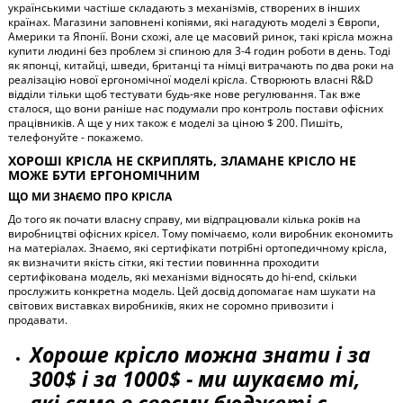
українськими частіше складають з механізмів, створених в інших
країнах. Магазини заповнені копіями, які нагадують моделі з Європи,
Америки та Японії. Вони схожі, але це масовий ринок, такі крісла можна
купити людині без проблем зі спиною для 3-4 годин роботи в день. Тоді
як японці, китайці, шведи, британці та німці витрачають по два роки на
реалізацію нової ергономічної моделі крісла. Створюють власні R&D
відділи тільки щоб тестувати будь-яке нове регулювання. Так вже
сталося, що вони раніше нас подумали про контроль постави офісних
працівників. А ще у них також є моделі за ціною $ 200. Пишіть,
телефонуйте - покажемо.
ХОРОШІ КРІСЛА НЕ СКРИПЛЯТЬ, ЗЛАМАНЕ КРІСЛО НЕ
МОЖЕ БУТИ ЕРГОНОМІЧНИМ
ЩО МИ ЗНАЄМО ПРО КРІСЛА
До того як почати власну справу, ми відпрацювали кілька років на
виробництві офісних крісел. Тому помічаємо, коли виробник економить
на матеріалах. Знаємо, які сертифікати потрібні ортопедичному крісла,
як визначити якість сітки, які тестии повиннна проходити
сертифікована модель, які механізми відносять до hi-end, скільки
прослужить конкретна модель. Цей досвід допомагає нам шукати на
світових виставках виробників, яких не соромно привозити і
продавати.
Хороше крісло можна знати і за
300$ і за 1000$ - ми шукаємо ті,