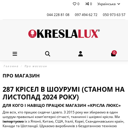
0
0
Українська
044 228 81 08
097 494 62 72
050 973 63 57
0
Головна
Про магазин
ПРО МАГАЗИН
287 КРІСЕЛ В ШОУРУМІ (СТАНОМ НА
ЛИСТОПАД 2024 РОКУ)
ДЛЯ КОГО І НАВІЩО ПРАЦЮЄ МАГАЗИН «КРІСЛА ЛЮКС»
Для всіх, хто працює сидячи і довго. З 2015 року ми збираємо в один
шоурум правильні комп'ютерні сітчасті, тканинні і шкіряні крісла. Ми
імпортуємо
їх з Японії, Китаю, США, Італії, Кореї, Скандинавських країн,
Канади та Шотландії. Шукаємо виробників з бездоганною технікою