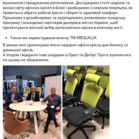
виконання і продуманою ергономікою. Досліджуємо стилі сидіння та
ринки світу офісних крісел в блозі і розбираємо з кожним покупцем, як
правильно обрати робоче крісло і зберегти здоровий комфорт.
Працюємо з дизайнерами та закупщиками, розвиваємо складську
програму і знаходимо партнерів-дилерів в містах України, щоб
презентувати якісний вибір ергономічних крісел в кожному місті.
Також ми зареєстрували власну ТМ KRESLALUX
В межах якої пропонуємо якісні недорогі офісні крісла для бізнесу та
домашніх офісів.
А згодом і відкрили нові шоуруми в Одесі та Дніпрі. Проте зупинятися
на цьому не збираємося.