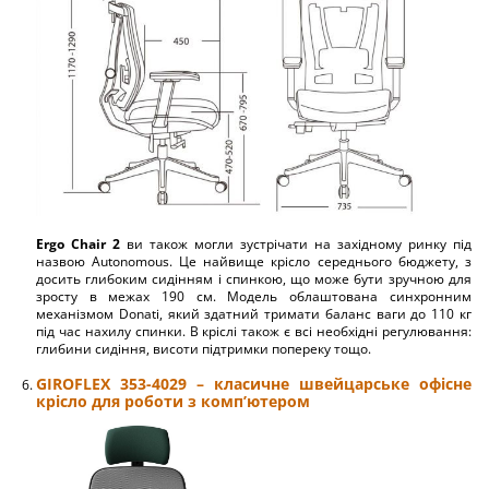
Ergo Chair 2
ви також могли зустрічати на західному ринку під
назвою Autonomous. Це найвище крісло середнього бюджету, з
досить глибоким сидінням і спинкою, що може бути зручною для
зросту в межах 190 см. Модель облаштована синхронним
механізмом Donati, який здатний тримати баланс ваги до 110 кг
під час нахилу спинки. В кріслі також є всі необхідні регулювання:
глибини сидіння, висоти підтримки попереку тощо.
GIROFLEX 353-4029 – класичне швейцарське офісне
крісло для роботи з комп’ютером