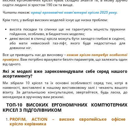
якісних ергономічних крісел буває складно знайти те, в якому зручно
сидіти людині зі зростом 190 см та вище.
Читати також:
кращі ергономічні комп'ютерні крісла 2025 року
.
Крім того, у виборі високих моделей існує ще низка проблем:
висота посадки та спинки ще не гарантують міцність пружини
гойдання, особливо, в бюджетних моделях;
деякі високі в спинці крісла можуть бути занадто глибокі в сидінні,
або мати невисокий газ-ліфт, якого буде недостатньо для
довжини ніг.
Все це приводить нас до висновку –
кожне крісло потребує особистої
примірки
. Вам потрібно врахувати безліч параметрів, що залежать один
від одного.
Які ж моделі вже зарекомендували себе серед нашого
асортименту?
Ми зібрали 10 крісел та їх основні особливості серед тих, котрі в
наявності, виставлені в нашому виставковому залі і чекають вашого
візиту. За детальнішою консультацією, звертайтеся, будь ласка, до
менеджера в зручному вам режимі.
ТОП-10 ВИСОКИХ ЕРГОНОМІЧНИХ КОМП’ЮТЕРНИХ
КРІСЕЛ З ПІДГОЛІВНИКОМ
PROFIM, ACTION – високе європейське офісне
крісло керівника