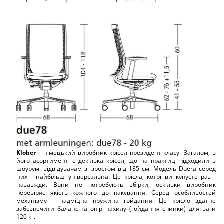
Klober
- німецький виробник крісел президент-класу. Загалом, в
його асортименті є декілька крісел, що на практиці підходили в
шоурумі відвідувачам зі зростом від 185 см. Модель Duera серед
них - найбільш універсальна. Це крісла, котрі ви купуєте раз і
назавжди. Вони не потребують збірки, оскільки виробник
перевіряє якість кожного до пакування. Серед особливостей
механізму - надміцна пружина гойдання. Це крісло здатне
забезпечити баланс та опір нахилу (гойдання спинки) для ваги
120 кг.