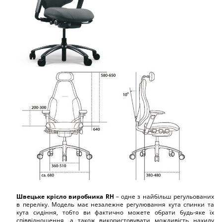
Швецьке крісло виробника RH
– одне з найбільш регульованих
в переліку. Модель має незалежне регулювання кута спинки та
кута сидіння, тобто ви фактично можете обрати будь-яке їх
співвідношення, а також використовувати можливість нахилу