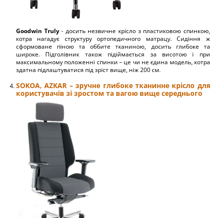
Goodwin Truly
- досить незвичне крісло з пластиковою спинкою,
котра нагадує структуру ортопедичного матрацу. Сидіння ж
сформоване піною та оббите тканиною, досить глибоке та
широке. Підголівник також підіймається за висотою і при
максимальному положенні спинки – це чи не єдина модель, котра
здатна підлаштуватися під зріст вище, ніж 200 см.
SOKOA, AZKAR – зручне глибоке тканинне крісло для
користувачів зі зростом та вагою вище середнього