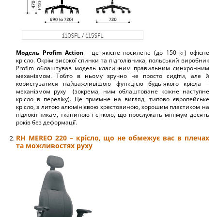
Модель Profim Action
- це якісне посилене (до 150 кг) офісне
крісло. Окрім високої спинки та підголівника, польський виробник
Profim облаштував модель класичним правильним синхронним
механізмом. Тобто в ньому зручно не просто сидіти, але й
користуватися найважливішою функцією будь-якого крісла –
механізмом руху (зокрема, ним облаштоване кожне наступне
крісло в переліку). Це приємне на вигляд, типово європейське
крісло, з литою алюмінієвою хрестовиною, хорошим пластиком на
підлокітникам, тканиною і сіткою, що прослужать мінімум десять
років без деформації.
RH MEREO 220
– крісло, що не обмежує вас в плечах
та можливостях руху