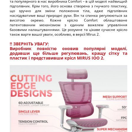
та популярного в нас виробника Comfort – в цій моделі найвищий
підголівник. Крім того, його основа створена з гнучкого пластику,
що зручно для зміни положення тіла, адже підголівник
наслідуватиме ваші природні рухи. Він та спинка регулюються за
висотою окремо. Кожне крісло Comfort облаштоване
патентованим механізмом з єдиним важелем управління
базовими налаштуваннями. Це розумне та цікаве сучасне крісло
також варте вашої уваги, особливо, в версії Mirus 2.
!! ЗВЕРНІТЬ УВАГУ:
Виробник повністю оновив популярні моделі,
додавши ще більше регулювань, кращу сітку та
пластик і представивши крісл MIRUS IOO 2.