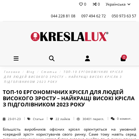
0
0
Українська
044 228 81 08
097 494 62 72
050 973 63 57
0
Головна
Blog
Статьи
ТОП-10 ЕРГОНОМІЧНИХ КРІСЕЛ
ДЛЯ ЛЮДЕЙ ВИСОКОГО ЗРОСТУ – НАЙКРАЩІ ВИСОКІ КРІСЛА З
ПІДГОЛІВНИКОМ 2023 РОКУ
ТОП-10 ЕРГОНОМІЧНИХ КРІСЕЛ ДЛЯ ЛЮДЕЙ
ВИСОКОГО ЗРОСТУ – НАЙКРАЩІ ВИСОКІ КРІСЛА
З ПІДГОЛІВНИКОМ 2023 РОКУ
0 комент.
23-01-23
Статьи
22
лайків
30401 перегл.
Більшість виробників офісних крісел орієнтується на умовний
«середній зріст» користувачів свого ринку. Саме тому навіть серед