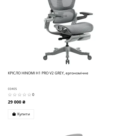
КРІСЛО HINOMI H1 PRO V2 GREY, ергономічне
03405
0
29 000 ₴
Купити