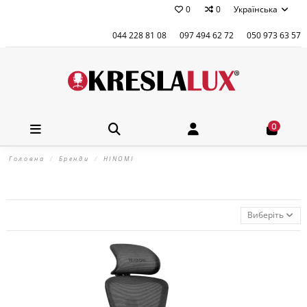
0
0
Українська
044 228 81 08
097 494 62 72
050 973 63 57
0
Головна
Бренди
HINOMI
Виберіть