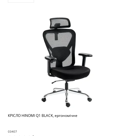
КРІСЛО HINOMI Q1 BLACK, ергономічне
03407