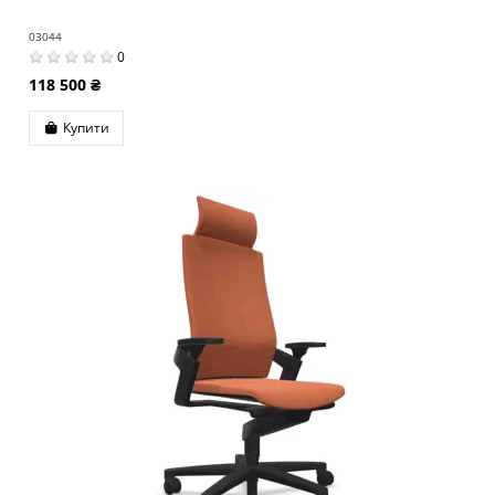
03044
0
118 500 ₴
Купити