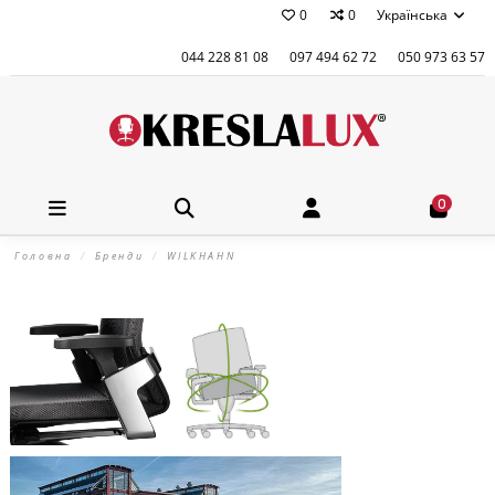
0
0
Українська
044 228 81 08
097 494 62 72
050 973 63 57
0
Головна
Бренди
WILKHAHN