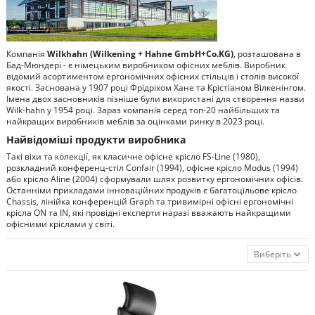
Компанія
Wilkhahn (Wilkening + Hahne GmbH+Co.KG)
, розташована в
Бад-Мюндері - є німецьким виробником офісних меблів. Виробник
відомий асортиментом ергономічних офісних стільців і столів високої
якості. Заснована у 1907 році Фрідріхом Хане та Крістіаном Вілкенінгом.
Імена двох засновників пізніше були використані для створення назви
Wilk-hahn у 1954 році. Зараз компанія серед топ-20 найбільших та
найкращих виробників меблів за оцінками ринку в 2023 році.
Найвідоміші продукти виробника
Такі віхи та колекції, як класичне офісне крісло FS-Line (1980),
розкладний конференц-стіл Confair (1994), офісне крісло Modus (1994)
або крісло Aline (2004) сформували шлях розвитку ергономічних офісів.
Останніми прикладами інноваційних продуків є багатоцільове крісло
Chassis, лінійка конференцій Graph та тривимірні офісні ергономічні
крісла ON та IN, які провідні експерти наразі вважають найкращими
офісними кріслами у світі.
Виберіть