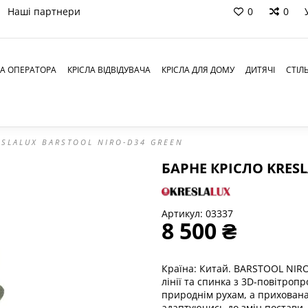
Наші партнери
0
0
ЛА ОПЕРАТОРА
КРІСЛА ВІДВІДУВАЧА
КРІСЛА ДЛЯ ДОМУ
ДИТЯЧІ
СТІЛ
ESLALUX BARSTOOL NIRO-D34 GREEN
БАРНЕ КРІСЛО KRES
Артикул:
03337
8 500 ₴
Країна: Китай. BARSTOOL NIRO 
лінії та спинка з 3D-повітро
природнім рухам, а прихована 
адаптуючись до змін постави.