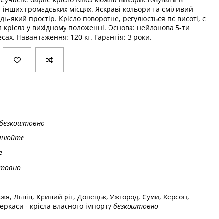
а інших громадських місцях. Яскраві кольори та сміливий
ь-який простір. Крісло поворотне, регулюється по висоті, є
 крісла у вихідному положенні. Основа: нейлонова 5-ти
ах. Навантаження: 120 кг. Гарантія: 3 роки.
безкоштовно
чнюйте
е
товно
жжя, Львів, Кривий ріг, Донецьк, Ужгород, Суми, Херсон,
еркаси - крісла власного імпорту
безкоштовно