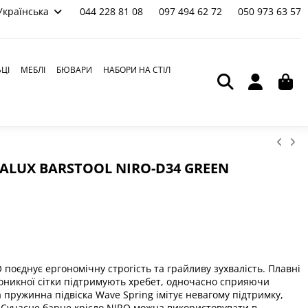
Українська
044 228 81 08
097 494 62 72
050 973 63 57
ЬЦІ
МЕБЛІ
БЮВАРИ
НАБОРИ НА СТІЛ
LALUX BARSTOOL NIRO-D34 GREEN
поєднує ергономічну строгість та грайливу зухвалість. Плавні
проникної сітки підтримують хребет, одночасно сприяючи
пружинна підвіска Wave Spring імітує невагому підтримку,
 Сучасне барне крісло NIRO можна використовувати в