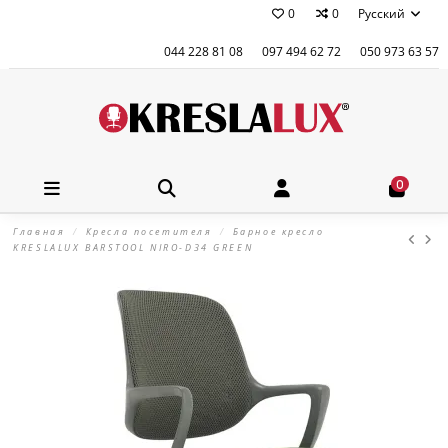
0
0
Русский
044 228 81 08
097 494 62 72
050 973 63 57
0
Главная
Кресла посетителя
Барное кресло
KRESLALUX BARSTOOL NIRO-D34 GREEN