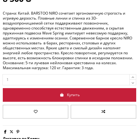
Страна: Китай. BARSTOO NIRO сочетает эргономичную строгость и
игривую дерзость. Плавные линии и спинка из 3D-
воздухопроницаемой сетки поддерживают позвоночник,
одновременно способствуя естественным движениям, а скрытая
пружинная подвеска Wave Spring имитирует невесомую поддержку,
адаптируясь к изменениям осанки. Современное барное кресло NIRO
можно использовать в барах, ресторанах, столовых и других
общественных местах. Яркие цвета и смелый дизайн наполнят
энергией любое пространство. Кресло поворотное, регулируется по
высоте, есть возможность блокировки спинки в исходном положении.
Основание: 5-ти лучевая нейлоновая крестовина на колесах.
Максимальная нагрузка: 120 кг. Гарантия: 3 года.
Купить
Доставка по Киеву