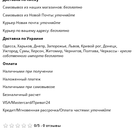
Самовывоз из наших магазинов:
бесплатно
Самовывоз из Новой Почты:
уточняйте
Курьер Новая почта:
уточняйте
Курьер по вашему адресу:
бесплатно
Доставка по Украине
Одесса, Харьков, Днепр, Запорожье, Львов, Кривой рог, Донецк,
Ужгород, Сумы, Херсон, Житомир, Чернигов, Полтава, Черкассы -
кресла
собственного импорта бесплатно
Оплата
Наличными при получении
Наложенный платеж
Наличными при самовывозе
Безналичный расчет
VISA/Mastercard/Приват24
Кредит/Мгновенная рассрочка/Оплата частями:
уточняйте
0
/
5
-
0
отзывы