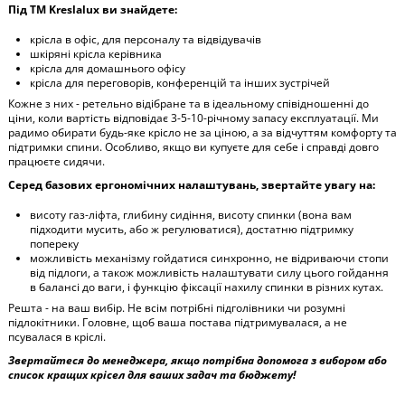
Під ТМ Kreslalux ви знайдете:
крісла в офіс, для персоналу та відвідувачів
шкіряні крісла керівника
крісла для домашнього офісу
крісла для переговорів, конференцій та інших зустрічей
Кожне з них - ретельно відібране та в ідеальному співідношенні до
ціни, коли вартість відповідає 3-5-10-річному запасу експлуатації. Ми
радимо обирати будь-яке крісло не за ціною, а за відчуттям комфорту та
підтримки спини. Особливо, якщо ви купуєте для себе і справді довго
працюєте сидячи.
Серед базових ергономічних налаштувань, звертайте увагу на:
висоту газ-ліфта, глибину сидіння, висоту спинки (вона вам
підходити мусить, або ж регулюватися), достатню підтримку
попереку
можливість механізму гойдатися синхронно, не відриваючи стопи
від підлоги, а також можливість налаштувати силу цього гойдання
в балансі до ваги, і функцію фіксації нахилу спинки в різних кутах.
Решта - на ваш вибір. Не всім потрібні підголівники чи розумні
підлокітники. Головне, щоб ваша постава підтримувалася, а не
псувалася в кріслі.
Звертайтеся до менеджера, якщо потрібна допомога з вибором або
список кращих крісел для ваших задач та бюджету!