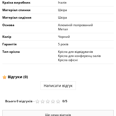
Країна виробник
Італія
Матеріал спинки
Шкіра
Матеріал сидіння
Шкіра
Основа
Алюміній полірований
Метал
Колір
Чорний
Гарантія
5 років
Тип крісла
Крісла для відвідувачів
Крісла для конференц-залів
Крісла офісні
Відгуки
(0)
Написати відгук
Всього
0
відгуків
-
0
/
5
Ще нема відгуків