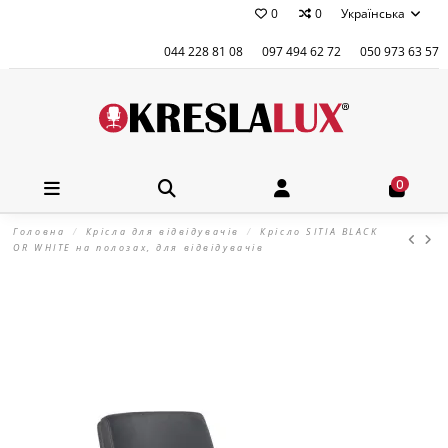
0
0
Українська
044 228 81 08
097 494 62 72
050 973 63 57
0
Головна
Крісла для відвідувачів
Крісло SITIA BLACK
OR WHITE на полозах, для відвідувачів