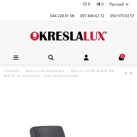
0
0
Русский
044 228 81 08
097 494 62 72
050 973 63 57
0
Главная
Кресла посетителя
Кресло SITIA BLACK OR
WHITE на полозьях, для посетителей