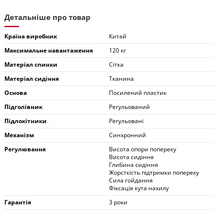
Детальніше про товар
Країна виробник
Китай
Максимальне навантаження
120 кг
Матеріал спинки
Сітка
Матеріал сидіння
Тканина
Основа
Посилений пластик
Підголівник
Регульований
Підлокітники
Регульовані
Механізм
Синхронний
Регулювання
Висота опори попереку
Висота сидіння
Глибина сидіння
Жорсткість підтримки попереку
Сила гойдання
Фіксація кута нахилу
Гарантія
3 роки