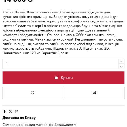
Країна: Китай. Клас: ергономічне. Крісло ідеально підходить для
сучасних офісних приміщень. Завдяки унікальному стилю дизайну,
воно не лише забезпечує користувачам комфортне сидіння, але і додає
життєвої сили та енергії в офісне середовище. Зручне та м'яке сидіння
крісла з вбудованою функцією амортизації підвищує загальний
комфорт і продуктивність. Основа: нейлон. Оббивка: спинка - сітка,
сидіння - тканина. Механізм: синхронний. Регулювання: висота крісла,
глибина сидіння, висота та глибина поперекової підтримки, фіксація
нахилу, жорсткість гойдання. Підлокітники: 3D. Підголівник: 2D.
Навантаження: 120 кг. Гарантія: 3 роки.
Купити
Доставка по Києву
Самовивіз з наших магазинів:
безкоштовно