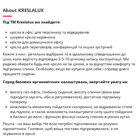
About KRESLALUX
Під ТМ Kreslalux ви знайдете:
крісла в офіс, для персоналу та відвідувачів
шкіряні крісла керівника
крісла для домашнього офісу
крісла для переговорів, конференцій та інших зустрічей
Кожне з них - ретельно відібране та в ідеальному співідношенні до
ціни, коли вартість відповідає 3-5-10-річному запасу експлуатації. Ми
радимо обирати будь-яке крісло не за ціною, а за відчуттям комфорту та
підтримки спини. Особливо, якщо ви купуєте для себе і справді довго
працюєте сидячи.
Серед базових ергономічних налаштувань, звертайте увагу на:
висоту газ-ліфта, глибину сидіння, висоту спинки (вона вам
підходити мусить, або ж регулюватися), достатню підтримку
попереку
можливість механізму гойдатися синхронно, не відриваючи стопи
від підлоги, а також можливість налаштувати силу цього гойдання
в балансі до ваги, і функцію фіксації нахилу спинки в різних кутах.
Решта - на ваш вибір. Не всім потрібні підголівники чи розумні
підлокітники. Головне, щоб ваша постава підтримувалася, а не
псувалася в кріслі.