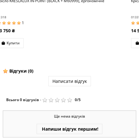
не
Крісло ERGO CHAIR 2 BLACK ергономічне
01337
13
14 500 ₴
Купити
Відгуки
(0)
Написати відгук
Всього
0
відгуків
-
0
/
5
Ще нема відгуків
Напиши відгук першим!