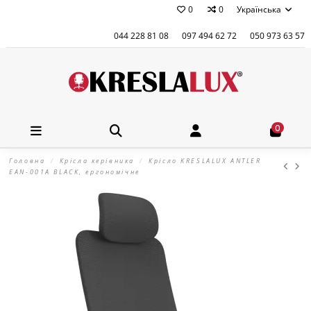
0
0
Українська
044 228 81 08
097 494 62 72
050 973 63 57
0
Головна
Крісла керівника
Крісло KRESLALUX ANTLER
EAN-001A BLACK, ергономічне