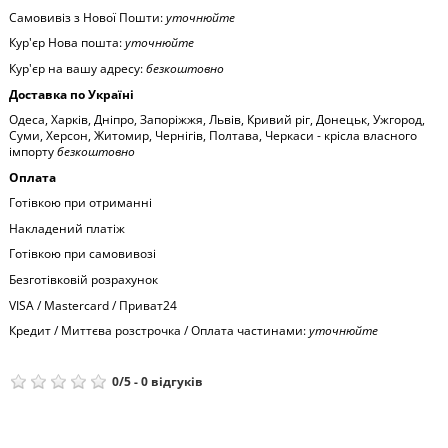
Самовивіз з Нової Пошти:
уточнюйте
Кур'єр Нова пошта:
уточнюйте
Кур'єр на вашу адресу:
безкоштовно
Доставка по Україні
Одеса, Харків, Дніпро, Запоріжжя, Львів, Кривий ріг, Донецьк, Ужгород,
Суми, Херсон, Житомир, Чернігів, Полтава, Черкаси - крісла власного
імпорту
безкоштовно
Оплата
Готівкою при отриманні
Накладений платіж
Готівкою при самовивозі
Безготівковій розрахунок
VISA / Mastercard / Приват24
Кредит / Миттєва розстрочка / Оплата частинами:
уточнюйте
0
/
5
-
0
відгуків