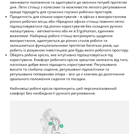
змінювати положення та адаптувати до змінних потреб протягом
дня. Легкі стільці з колесами та можливістю легкого регулювання
краще підходять для сучасних гнучких робочих просторів.
Придатність для кількох користувачів – в офісах з використанням
різних робочих місць або гібридних офісах стільці повинні легко
підлаштовуватися під різних користувачів без складних ручних
налаштувань - автоматично або як в Ergohuman, єдиними
важелями. Найкращі робочі стільці витримують щоденне
використання, адаптуються до різних стилів роботи та
залишаються функціональними протягом багатьох років, що
робить їх розумною інвестицією для будь-якого робочого простору.
Оберіть робоче крісло, яке інтуїтивно підлаштовується під
користувача. Комфорт робочого крісла зрештою залежить від того,
наскільки добре воно підходить користувачеві. Регульована
висота та глибина сидіння, регульовані підлокітники та
регульована поперекова опора – все це є ключем до досягнення
ідеального положення сидіння та посадки.
Найновіші робочі крісла пропонують цей персоналізований
комфорт без необхідності ручного регулювання.