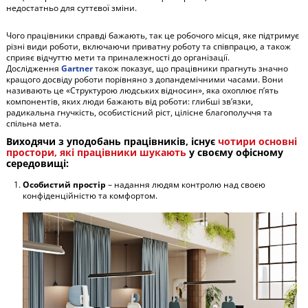
недостатньо для суттєвої зміни.
Чого працівники справді бажають, так це робочого місця, яке підтримує
різні види роботи, включаючи приватну роботу та співпрацю, а також
сприяє відчуттю мети та приналежності до організації.
Дослідження
Gartner
також показує, що працівники прагнуть значно
кращого досвіду роботи порівняно з допандемічними часами. Вони
називають це «Структурою людських відносин», яка охоплює п’ять
компонентів, яких люди бажають від роботи: глибші зв’язки,
радикальна гнучкість, особистісний ріст, цілісне благополуччя та
спільна мета.
Виходячи з уподобань працівників, існує
чотири основні
простори, які працівники шукають
у своєму офісному
середовищі:
Особистий простір
– надання людям контролю над своєю
конфіденційністю та комфортом.