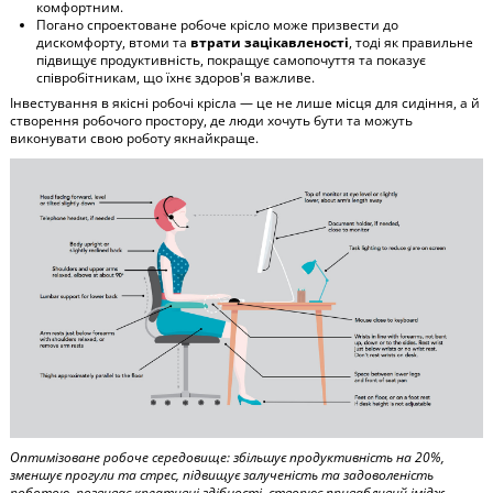
комфортним.
Погано спроектоване робоче крісло може призвести до
дискомфорту, втоми та
втрати зацікавленості
, тоді як правильне
підвищує продуктивність, покращує самопочуття та показує
співробітникам, що їхнє здоров'я важливе.
Інвестування в якісні робочі крісла — це не лише місця для сидіння, а й
створення робочого простору, де люди хочуть бути та можуть
виконувати свою роботу якнайкраще.
Оптимізоване робоче середовище: збільшує продуктивність на 20%,
зменшує прогули та стрес, підвищує залученість та задоволеність
роботою, розвиває креативні здібності, створює привабливий імідж