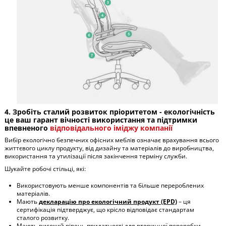
4. Зробіть сталий розвиток пріоритетом - екологічність
це ваш гарант вічності використання та підтримки
впевненого
відповідального іміджу компанії
Вибір екологічно безпечних офісних меблів означає врахування всього
життєвого циклу продукту, від дизайну та матеріалів до виробництва,
використання та утилізації після закінчення терміну служби.
Шукайте робочі стільці, які:
Використовують менше компонентів та більше перероблених
матеріалів.
Мають
декларацію про екологічний продукт (EPD)
– ця
сертифікація підтверджує, що крісло відповідає стандартам
сталого розвитку.
Мають високий рівень придатності для вторинної переробки –