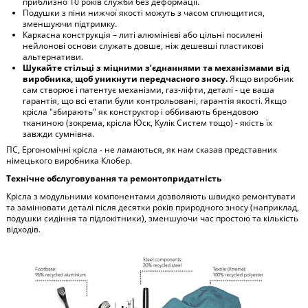
приблизно 10 років служби без деформації.
Подушки з піни нижчої якості можуть з часом сплющитися,
зменшуючи підтримку.
Каркасна конструкція – литі алюмінієві або цільні посилені
нейлонові основи служать довше, ніж дешевші пластикові
альтернативи.
Шукайте стільці з міцними з’єднаннями та механізмами від
виробника, щоб уникнути передчасного зносу.
Якщо виробник
сам створює і патентує механізми, газ-ліфти, деталі - це ваша
гарантія, що всі етапи були контрольовані, гарантія якості. Якщо
крісла "збирають" як конструктор і оббивають брендовою
тканиною (зокрема, крісла Юск, Кулік Систем тощо) - якість їх
завжди сумнівна.
ПС, Ергономічні крісла - не ламаються, як нам сказав представник
німецького виробника Клобер.
Технічне обслуговування та ремонтопридатність
Крісла з модульними компонентами дозволяють швидко ремонтувати
та замінювати деталі після десятки років природного зносу (наприклад,
подушки сидіння та підлокітники), зменшуючи час простою та кількість
відходів.