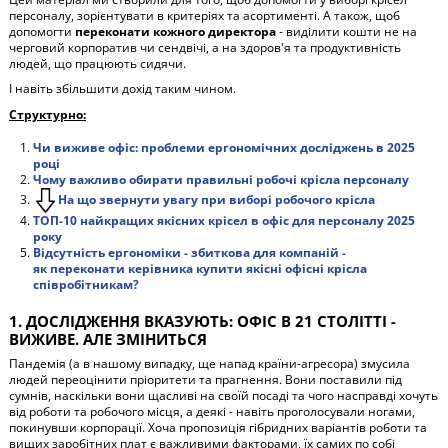
персоналу, зорієнтувати в критеріях та асортименті. А також, щоб
допомогти
переконати кожного директора
- виділити кошти не на
черговий корпоратив чи сендвічі, а на здоров'я та продуктивність
людей, що працюють сидячи.
І навіть збільшити дохід таким чином.
Структурно:
Чи виживе офіс:
проблеми ергономічних досліджень в 2025
році
Чому важливо обирати правильні робочі крісла персоналу
На що звернути увагу при виборі робочого крісла
ТОП-10 найкращих якісних крісел в офіс для персоналу 2025
року
Відсутність ергономіки - збиткова для компаній -
як
переконати керівника купити якісні офісні крісла
співробітникам?
1. ДОСЛІДЖЕННЯ ВКАЗУЮТЬ: ОФІС В 21 СТОЛІТТІ -
ВИЖИВЕ. АЛЕ ЗМІНИТЬСЯ
Пандемія (а в нашому випадку, ще напад країни-агресора) змусила
людей переоцінити пріоритети та прагнення. Вони поставили під
сумнів, наскільки вони щасливі на своїй посаді та чого насправді хочуть
від роботи та робочого місця, а деякі - навіть проголосували ногами,
покинувши корпорації. Хоча пропозиція гібридних варіантів роботи та
вищих заробітних плат є важливими факторами, їх самих по собі