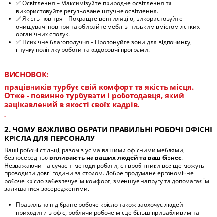
✅ Освітлення – Максимізуйте природне освітлення та
використовуйте регульоване штучне освітлення.
✅ Якість повітря – Покращте вентиляцію, використовуйте
очищувачі повітря та обирайте меблі з низьким вмістом летких
органічних сполук.
✅ Психічне благополуччя – Пропонуйте зони для відпочинку,
гнучку політику роботи та оздоровчі програми.
ВИСНОВОК:
працівників турбує свій комфорт та якість місця.
Отже - повинно турбувати і роботодавця, який
зацікавлений в якості своїх кадрів.
-
2. ЧОМУ ВАЖЛИВО ОБРАТИ ПРАВИЛЬНІ РОБОЧІ ОФІСНІ
КРІСЛА ДЛЯ ПЕРСОНАЛУ
Ваші робочі стільці, разом з усіма вашими офісними меблями,
безпосередньо
впливають на ваших людей та ваш бізнес
.
Незважаючи на сучасні методи роботи, співробітники все ще можуть
проводити довгі години за столом. Добре продумане ергономічне
робоче крісло забезпечує їм комфорт, зменшує напругу та допомагає їм
залишатися зосередженими.
Правильно підібране робоче крісло також заохочує людей
приходити в офіс, роблячи робоче місце більш привабливим та