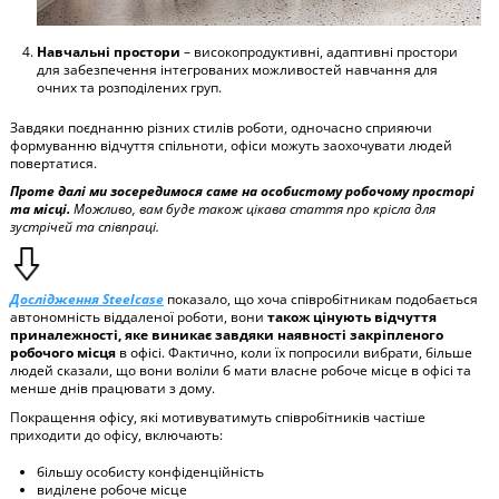
Навчальні простори
– високопродуктивні, адаптивні простори
для забезпечення інтегрованих можливостей навчання для
очних та розподілених груп.
Завдяки поєднанню різних стилів роботи, одночасно сприяючи
формуванню відчуття спільноти, офіси можуть заохочувати людей
повертатися.
Проте далі ми зосередимося саме на особистому робочому просторі
та місці.
Можливо, вам буде також цікава стаття про крісла для
зустрічей та співпраці.
Дослідження Steelcase
показало, що хоча співробітникам подобається
автономність віддаленої роботи, вони
також цінують відчуття
приналежності, яке виникає завдяки наявності закріпленого
робочого місця
в офісі. Фактично, коли їх попросили вибрати, більше
людей сказали, що вони воліли б мати власне робоче місце в офісі та
менше днів працювати з дому.
Покращення офісу, які мотивуватимуть співробітників частіше
приходити до офісу, включають:
більшу особисту конфіденційність
виділене робоче місце