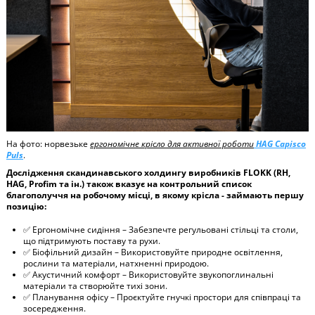
На фото: норвезьке
ергономічне крісло для активної роботи
HAG Capisco
Puls
.
Дослідження скандинавського холдингу виробників FLOKK (RH,
HAG, Profim та ін.) також вказує на контрольний список
благополуччя на робочому місці, в якому крісла - займають першу
позицію:
✅ Ергономічне сидіння – Забезпечте регульовані стільці та столи,
що підтримують поставу та рухи.
✅ Біофільний дизайн – Використовуйте природне освітлення,
рослини та матеріали, натхненні природою.
✅ Акустичний комфорт – Використовуйте звукопоглинальні
матеріали та створюйте тихі зони.
✅ Планування офісу – Проєктуйте гнучкі простори для співпраці та
зосередження.