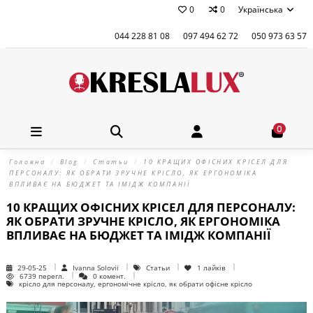
0
0
Українська
044 228 81 08
097 494 62 72
050 973 63 57
0
Головна
Blog
Статьи
10 КРАЩИХ ОФІСНИХ КРІСЕЛ ДЛЯ
ПЕРСОНАЛУ: ЯК ОБРАТИ ЗРУЧНЕ КРІСЛО, ЯК ЕРГОНОМІКА
ВПЛИВАЄ НА БЮДЖЕТ ТА ІМІДЖ КОМПАНІЇ
10 КРАЩИХ ОФІСНИХ КРІСЕЛ ДЛЯ ПЕРСОНАЛУ:
ЯК ОБРАТИ ЗРУЧНЕ КРІСЛО, ЯК ЕРГОНОМІКА
ВПЛИВАЄ НА БЮДЖЕТ ТА ІМІДЖ КОМПАНІЇ
29-05-25
Ivanna Solovii
Статьи
1
лайків
6739 перегл.
0 комент.
крісло для персоналу, ергономічне крісло, як обрати офісне крісло