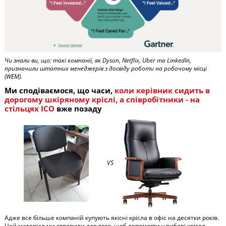
Чи знали ви, що: такі компанії, як Dyson, Netflix, Uber та LinkedIn,
призначили штатних менеджерів з досвіду роботи на робочому місці
(WEM).
Ми сподіваємося, що часи,
коли
керівник сидить в
дорогому шкіряному кріслі, а співробітники - на
стільцях ІСО
вже позаду
VS
Адже все більше компаній купують якісні крісла в офіс на десятки років.
Цей матеріал ми створили для того, щоб допомогти у виборі крісел