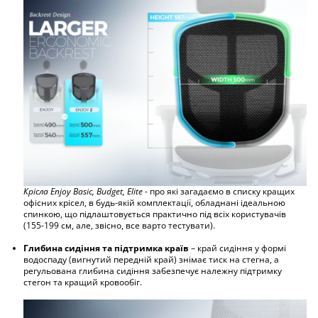
Крісла Enjoy Basic, Budget, Elite
- про які загадаємо в списку кращих
офісних крісел, в будь-якій комплектації, обладнані ідеальною
спинкою, що підлаштовується практично під всіх користувачів
(155-199 см, але, звісно, все варто тестувати).
Глибина сидіння та підтримка країв
– край сидіння у формі
водоспаду (вигнутий передній край) знімає тиск на стегна, а
регульована глибина сидіння забезпечує належну підтримку
стегон та кращий кровообіг.