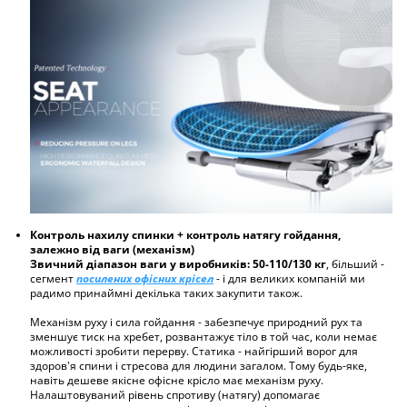
Контроль нахилу спинки + контроль натягу гойдання,
залежно від ваги (механізм)
Звичний діапазон ваги у виробників: 50-110/130 кг
, більший -
сегмент
посилених офісних крісел
- і для великих компаній ми
радимо принаймні декілька таких закупити також.
Механізм руху і сила гойдання - забезпечує природний рух та
зменшує тиск на хребет, розвантажує тіло в той час, коли немає
можливості зробити перерву. Статика - найгірший ворог для
здоров'я спини і стресова для людини загалом. Тому будь-яке,
навіть дешеве якісне офісне крісло має механізм руху.
Налаштовуваний рівень спротиву (натягу) допомагає