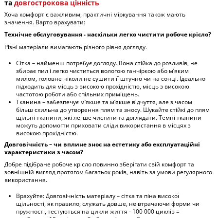
та
довгострокова цінність
Хоча комфорт є важливим, практичні міркування також мають
значення. Варто врахувати:
Технічне обслуговування - наскільки легко чистити робоче крісло?
Різні матеріали вимагають різного рівня догляду.
Сітка – найменш потребує догляду. Вона стійка до розливів, не
збирає пил і легко чиститься вологою ганчіркою або м’яким
милом, головне ніколи не сушити її штучно чи на сонці. Ідеально
підходить для місць з високою прохідністю, місць з високою
частотою роботи або спільних приміщень.
Тканина – забезпечує м’якше та м’якше відчуття, але з часом
більш схильна до утворення плям та зносу. Шукайте стійкі до плям
щільні тканини, які легше чистити та доглядати. Темні тканини
можуть допомогти приховати сліди використання в місцях з
високою прохідністю.
Довговічність – чи вплине знос на естетику або експлуатаційні
характеристики з часом?
Добре підібране робоче крісло повинно зберігати свій комфорт та
зовнішній вигляд протягом багатьох років, навіть за умови регулярного
використання.
Врахуйте: Довговічність матеріалу – сітка та піна високої
щільності, як правило, служать довше, не втрачаючи форми чи
пружності, тестуються на цикли життя - 100 000 циклів =