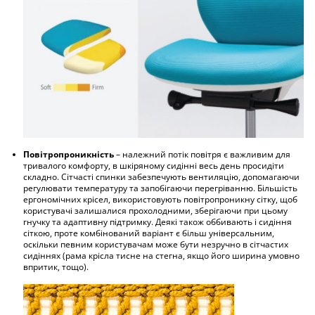
Повітропроникність
– належний потік повітря є важливим для
тривалого комфорту, в шкіряному сидінні весь день просидіти
складно. Сітчасті спинки забезпечують вентиляцію, допомагаючи
регулювати температуру та запобігаючи перегріванню. Більшість
ергономічних крісел, використовують повітропроникну сітку, щоб
користувачі залишалися прохолодними, зберігаючи при цьому
гнучку та адаптивну підтримку. Деякі також оббивають і сидіння
сіткою, проте комбінований варіант є більш універсальним,
оскільки певним користувачам може бути незручно в сітчастих
сидіннях (рама крісла тисне на стегна, якщо його ширина умовно
впритик, тощо).