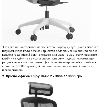
Знахідка нашої торгової марки, котра щоразу дивує ціною клієнтів в
шоурумі! Рідко коли в межах трьохста доларів можна знайти якісне
крісло з гарантією 3 роки, синхронним механізмом, регулюванням
глибини сидіння та висоти опори попереку і підлокітниками, що
регулюється в 4-х площинах. Це крісло - база ергономіки. З якісною
сіткою на 100000 циклів, зі щільною піною на сидінні, і навіть з
підголівником.
2. Крісло офісне Enjoy Basic 2 - 300$ / 13000 грн