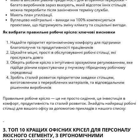
багато виробників зараз вказують, який відсоток їхніх стільців
можна переробити після закінчення терміну служби.
Мають план утилізації.
Вуглецево нейтральні – викиди на 100% компенсуються
проектами, що підтримують зміну клімату та соціальні вигоди.
Як вибрати правильне робоче крісло: ключові висновки
Надайте пріоритет ергономічному комфорту для підтримки
благополуччя та продуктивності працівників
Шукайте міцні, прості в обслуговуванні робочі стільці, які
прослужать довго
Оберіть робоче крісло з інтуїтивно зрозумілим регулюванням, яке
підійде різним користувачам у гнучкому гібридному робочому
середовищі
Зробіть сталий розвиток пріоритетом завдяки стільцям,
виготовленим з перероблених матеріалів, та відповідальним
рішенням виробників
Правильне робоче крісло — це не просто сидіння, це інвестиція в
комфорт, продуктивність та сталий розвиток. Знайдіть найкращі робочі
стільці для вашого офісу за допомогою прикладів з нашого списку:
-
3. ТОП 10 КРАЩИХ ОФІСНИХ КРІСЕЛ ДЛЯ ПЕРСОНАЛУ
ЯКІСНОГО СЕГМЕНТУ, З ЕРГОНОМІЧНИМИ