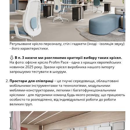
Регульоване крісло персоналу, стіл і гаджети (іноді - ізоляція звуку)
- його характеристики.
В п. 3 нижче ми розглянемо критерії вибору таких крісел.
На фото: офісне крісло Profim Pace - одна з кращих європейських
новинок 2025 року. Зразки крісел виробника нашого імпорту
запрошуємо тестувати в шоурум.
Простори для співпраці
– це гнучкі середовища, облаштовані
мобільними інструментами та технологіями, модульними
меблями-конструкторами, легкими і багатофункціональними
кріслами - для підтримки команд будь-якого розміру, що працюють
особисто та розподілено, від індивідуальної роботи до роботи
великих груп.