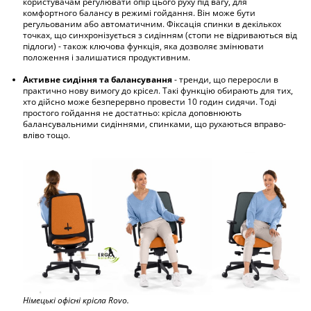
користувачам регулювати опір цього руху під вагу, для
комфортного балансу в режимі гойдання. Він може бути
регульованим або автоматичним. Фіксація спинки в декількох
точках, що синхронізується з сидінням (стопи не відриваються від
підлоги) - також ключова функція, яка дозволяє змінювати
положення і залишатися продуктивним.
Активне сидіння та балансування
- тренди, що переросли в
практично нову вимогу до крісел. Такі функцію обирають для тих,
хто дійсно може безперервно провести 10 годин сидячи. Тоді
простого гойдання не достатньо: крісла доповнюють
балансувальними сидіннями, спинками, що рухаються вправо-
вліво тощо.
Німецькі офісні крісла Rovo.