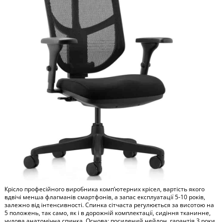
Крісло професійного виробника компʼютерних крісел, вартість якого
вдвічі менша флагманів смартфонів, а запас експлуатації 5-10 років,
залежно від інтенсивності. Спинка сітчаста регулюється за висотою на
5 положень, так само, як і в дорожній комплектації, сидіння тканинне,
чудова анатомічна спинка. Основа: посилений нейлон, гарантія 3 роки.