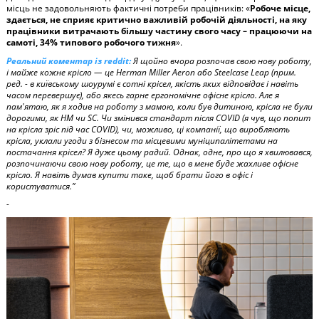
місць не задовольняють фактичні потреби працівників: «
Робоче місце,
здається, не сприяє критично важливій робочій діяльності, на яку
працівники витрачають більшу частину свого часу – працюючи на
самоті, 34% типового робочого тижня
».
Реальний коментар із reddit:
Я щойно вчора розпочав свою нову роботу,
і майже кожне крісло — це Herman Miller Aeron або Steelcase Leap (прим.
ред. - в київському шоурумі є сотні крісел, якість яких відповідає і навіть
часом перевершує), або якесь гарне ергономічне офісне крісло. Але я
пам'ятаю, як я ходив на роботу з мамою, коли був дитиною, крісла не були
дорогими, як HM чи SC. Чи змінився стандарт після COVID (я чув, що попит
на крісла зріс під час COVID), чи, можливо, ці компанії, що виробляють
крісла, уклали угоди з бізнесом та місцевими муніципалітетами на
постачання крісел? Я дуже цьому радий. Однак, одне, про що я хвилювався,
розпочинаючи свою нову роботу, це те, що в мене буде жахливе офісне
крісло. Я навіть думав купити таке, щоб брати його в офіс і
користуватися.”
-