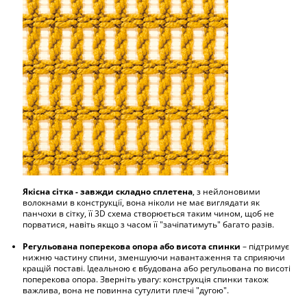
Якісна сітка - завжди складно сплетена
, з нейлоновими
волокнами в конструкції, вона ніколи не має виглядати як
панчохи в сітку, її 3D схема створюється таким чином, щоб не
порватися, навіть якщо з часом її "зачіпатимуть" багато разів.
Регульована поперекова опора або висота спинки
– підтримує
нижню частину спини, зменшуючи навантаження та сприяючи
кращій поставі. Ідеальною є вбудована або регульована по висоті
поперекова опора. Зверніть увагу: конструкція спинки також
важлива, вона не повинна сутулити плечі "дугою".