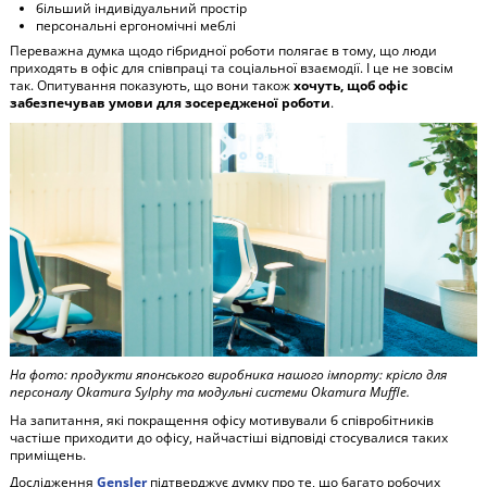
більший індивідуальний простір
персональні ергономічні меблі
Переважна думка щодо гібридної роботи полягає в тому, що люди
приходять в офіс для співпраці та соціальної взаємодії. І це не зовсім
так. Опитування показують, що вони також
хочуть, щоб офіс
забезпечував умови для зосередженої роботи
.
На фото: продукти японського виробника нашого імпорту: крісло для
персоналу Okamura Sylphy та модульні системи Okamura Muffle.
На запитання, які покращення офісу мотивували б співробітників
частіше приходити до офісу, найчастіші відповіді стосувалися таких
приміщень.
Дослідження
Gensler
підтверджує думку про те, що багато робочих