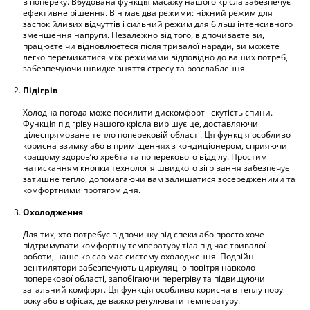
в попереку. Вбудована функція масажу нашого крісла забезпечує
ефективне рішення. Він має два режими: ніжний режим для
заспокійливих відчуттів і сильний режим для більш інтенсивного
зменшення напруги. Незалежно від того, відпочиваєте ви,
працюєте чи відновлюєтеся після тривалої наради, ви можете
легко перемикатися між режимами відповідно до ваших потреб,
забезпечуючи швидке зняття стресу та розслаблення.
Підігрів
Холодна погода може посилити дискомфорт і скутість спини.
Функція підігріву нашого крісла вирішує це, доставляючи
цілеспрямоване тепло поперековій області. Ця функція особливо
корисна взимку або в приміщеннях з кондиціонером, сприяючи
кращому здоров’ю хребта та поперекового відділу. Простим
натисканням кнопки технологія швидкого зігрівання забезпечує
затишне тепло, допомагаючи вам залишатися зосередженими та
комфортними протягом дня.
Охолодження
Для тих, хто потребує відпочинку від спеки або просто хоче
підтримувати комфортну температуру тіла під час тривалої
роботи, наше крісло має систему охолодження. Подвійні
вентилятори забезпечують циркуляцію повітря навколо
поперекової області, запобігаючи перегріву та підвищуючи
загальний комфорт. Ця функція особливо корисна в теплу пору
року або в офісах, де важко регулювати температуру.