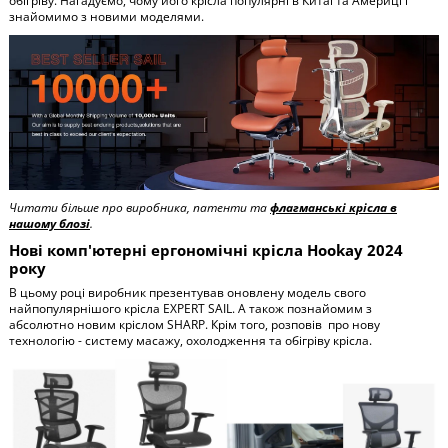
обігріву. Нагадуємо, чому його крісла популярні в Китаї та Америці і
знайомимо з новими моделями.
Читати більше про виробника, патенти та
флагманські крісла в
нашому блозі
.
Нові комп'ютерні ергономічні крісла Hookay 2024
року
В цьому році виробник презентував оновлену модель свого
найпопулярнішого крісла EXPERT SAIL. А також познайомим з
абсолютно новим кріслом SHARP. Крім того, розповів про нову
технологію - систему масажу, охолодження та обігріву крісла.