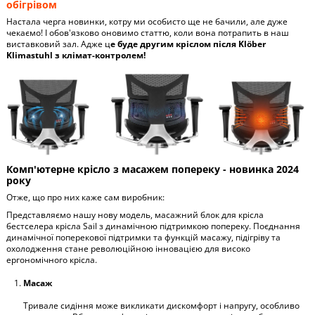
обігрівом
Настала черга новинки, котру ми особисто ще не бачили, але дуже
чекаємо! І обов'язково оновимо статтю, коли вона потрапить в наш
виставковий зал. Адже ц
е буде другим кріслом після Klöber
Klimastuhl з клімат-контролем!
Комп'ютерне крісло з масажем попереку - новинка 2024
року
Отже, що про них каже сам виробник:
Представляємо нашу нову модель, масажний блок для крісла
бестселера крісла Sail з динамічною підтримкою попереку. Поєднання
динамічної поперекової підтримки та функцій масажу, підігріву та
охолодження стане революційною інновацією для високо
ергономічного крісла.
Масаж
Тривале сидіння може викликати дискомфорт і напругу, особливо