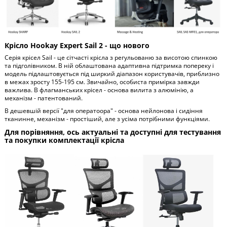
Крісло Hookay Expert Sail 2 - що нового
Серія крісел Sail - це сітчасті крісла з регульованю за висотою спинкою
та підголівником. В ній облаштована адаптивна підтримка попереку і
модель підлаштовується під ширкий діапазон користувачів, приблизно
в межах зросту 155-195 см. Звичайно, особиста примірка завжди
важлива. В флагманських крісел - основа вилита з алюмінію, а
механізм - патентований.
В дешевшій версії "для оператоора" - основа нейлонова і сидіння
тканинне, механізм - простіший, але з усіма потрібними функціями.
Для порівняння, ось актуальні та доступні для тестування
та покупки комплектації крісла