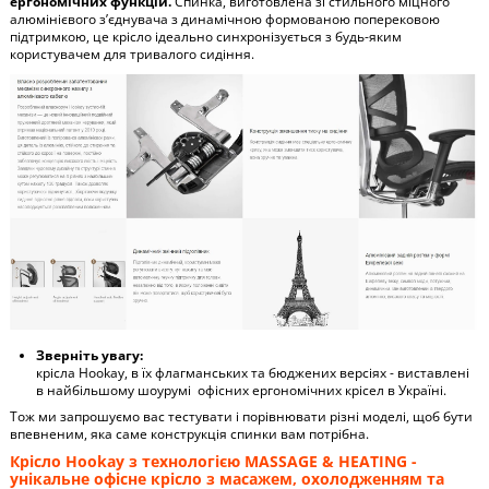
ергономічних функцій.
Спинка, виготовлена ​​зі стильного міцного
алюмінієвого з’єднувача з динамічною формованою поперековою
підтримкою, це крісло ідеально синхронізується з будь-яким
користувачем для тривалого сидіння.
Зверніть увагу:
крісла Hookay, в їх флагманських та бюджених версіях - виставлені
в найбільшому шоурумі офісних ергономічних крісел в Україні.
Тож ми запрошуємо вас тестувати і порівнювати різні моделі, щоб бути
впевненим, яка саме конструкція спинки вам потрібна.
Крісло Hookay з технологією MASSAGE & HEATING -
унікальне офісне крісло з масажем, охолодженням та