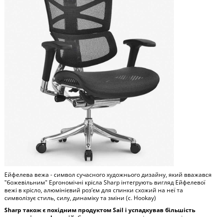
Ейфелева вежа - символ сучасного художнього дизайну, який вважався
"божевільним" Ергономічні крісла Sharp інтегрують вигляд Ейфелевої
вежі в крісло, алюмінієвий роз’єм для спинки схожий на неї та
символізує стиль, силу, динаміку та зміни (с. Hookay)
Sharp також є похідним продуктом Sail і успадкував більшість