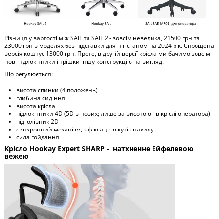
Різниця у вартості між SAIL та SAIL 2 - зовсім невелика, 21500 грн та
23000 грн в моделях без підставки для ніг станом на 2024 рік. Спрощена
версія коштує 13000 грн. Проте, в другій версії крісла ми бачимо зовсім
нові підлокітники і трішки іншу конструкцію на вигляд.
Що регулюється:
висота спинки (4 положень)
глибина сидіння
висота крісла
підлокітники 4D (5D в нових; лише за висотою - в кріслі оператора)
підголівник 2D
синхронний механізм, з фіксацією кутів нахилу
сила гойдання
Крісло Hookay Expert SHARP - натхненне Ейфелевою
вежею