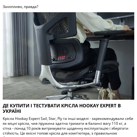
Захопливо, правда?
ДЕ КУПИТИ І ТЕСТУВАТИ КРІСЛА HOOKAY EXPERT В
УКРАЇНІ
Крісла Hookay Expert Sail, Star, Fly та інші моделі - зарекомендували себе
як міцні крісла, чия пружина здатна тримати в балансі вагу 110 кг, а
сітка - понад 10 років витримувати щоденну експлуатацію і зберігати
стійкість. Це якісні топові крісла для комп'ютера, з правильною