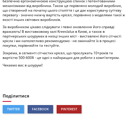
безпечню ергономічноюю конструкцією спинок і патентованими
механізмами від виробника. Також це порівняно молодий виробник,
що створений на початку цього століття і це дає користувачу суттєву
перевагу - значно нижчу вартість крісел, порівняно з моделями такої ж
якості інших світових виробників.
За виробником цікаво слідкувати і певні оновлення його справді
вражають! В виставковому залі Kreeslalux в Києві, а також в
партнерських шоурумах в низці інших міст - виставлені його сітчасті
крісла і ми наполегливо рекомендуємо - не оминайте їх в процесі
покупки, порівнюйте та тестуйте.
Зокрема, в сегменті сітчастих крісел, що прослужать 10+років та
вартістю 500-600$ - це одні з найкращих для роботи з комп'ютером.
Чекаємо вас в шоурумі!
Поділитися
TWITTER
FACEBOOK
PINTEREST