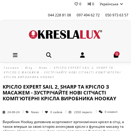
0
0
Українська
044 228 81 08
097 494 62 72
050 973 63 57
0
Головна
Blog
News
КРІСЛО EXPERT SAIL 2, SHARP ТА
КРІСЛО З МАСАЖЕМ - ЗУСТРІЧАЙТЕ НОВІ СІТЧАСТІ КОМП'ЮТЕРНІ
КРІСЛА ВИРОБНИКА HOOKAY
КРІСЛО EXPERT SAIL 2, SHARP ТА КРІСЛО З
МАСАЖЕМ - ЗУСТРІЧАЙТЕ НОВІ СІТЧАСТІ
КОМП'ЮТЕРНІ КРІСЛА ВИРОБНИКА HOOKAY
0 комент.
24-08-24
News
0
лайків
2350 перегл.
Виробник Hookay доповнив асортимент ергономічних крісел в сітці, а
також вперше за свою історію анонсував крісло з функцією масажу та