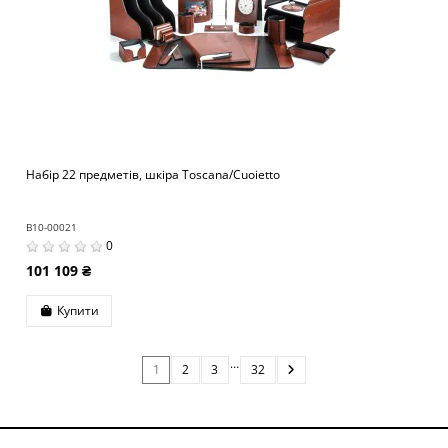
Набір 22 предметів, шкіра Toscana/Cuoietto
B10-00021
0
101 109 ₴
Купити
…
1
2
3
32