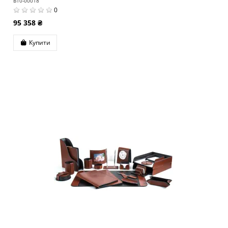
B10-00018
0
95 358 ₴
Купити