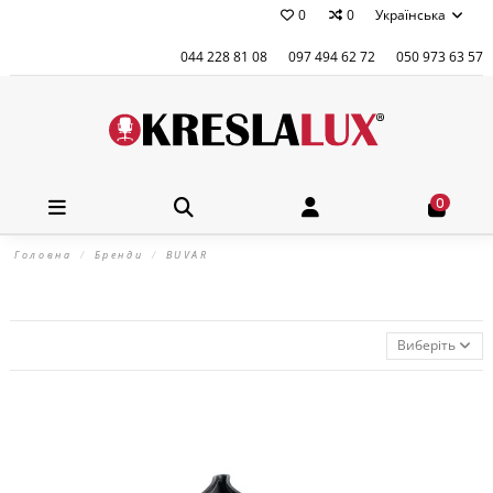
0
0
Українська
044 228 81 08
097 494 62 72
050 973 63 57
0
Головна
Бренди
BUVAR
Виберіть