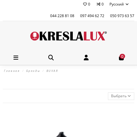
0
0
Русский
044 228 81 08
097 494 62 72
050 973 63 57
0
Главная
Бренды
BUVAR
Выбрать