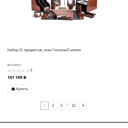
Набор 22 предметов, кожа Toscana/Cuoietto
B10-00021
0
101 109 ₴
Купить
…
1
2
3
32