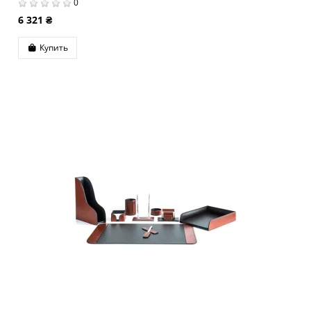
0
6 321 ₴
Купить