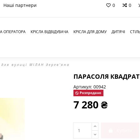
Наші партнери
0
0
ЛА ОПЕРАТОРА
КРІСЛА ВІДВІДУВАЧА
КРІСЛА ДЛЯ ДОМУ
ДИТЯЧІ
СТІЛ
для вулиці МІЛАН дерев'яна
ПАРАСОЛЯ КВАДРАТН
Артикул:
00942
Розпродано
7 280 ₴
Купити