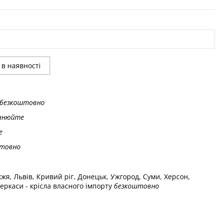
безкоштовно
чнюйте
е
товно
жжя, Львів, Кривий ріг, Донецьк, Ужгород, Суми, Херсон,
еркаси - крісла власного імпорту
безкоштовно