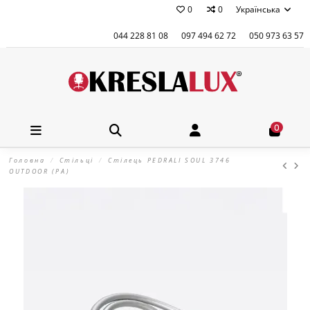
0
0
Українська
044 228 81 08
097 494 62 72
050 973 63 57
0
Головна
Стільці
Стілець PEDRALI SOUL 3746
OUTDOOR (PA)