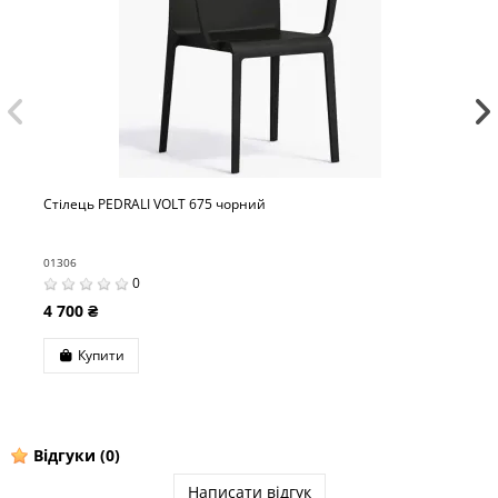
ALI VOLT 675 чорний
Стілець PEDRALI
01315
0
0
4 400 ₴
Купити
Відгуки
(0)
Написати відгук