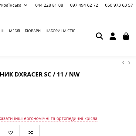
Українська
044 228 81 08
097 494 62 72
050 973 63 57
ЬЦІ
МЕБЛІ
БЮВАРИ
НАБОРИ НА СТІЛ
ИК DXRACER SC / 11 / NW
азати інші ергономічні та ортопедичні крісла