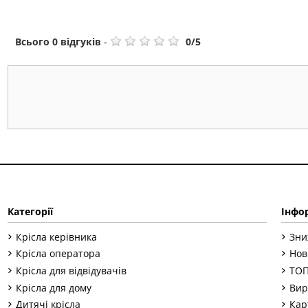
Всього
0
відгуків
-
0
/
5
Категорії
Інфо
Крісла керівника
Зни
Крісла оператора
Нов
Крісла для відвідувачів
ТОП
Крісла для дому
Вир
Дитячі крісла
Кар