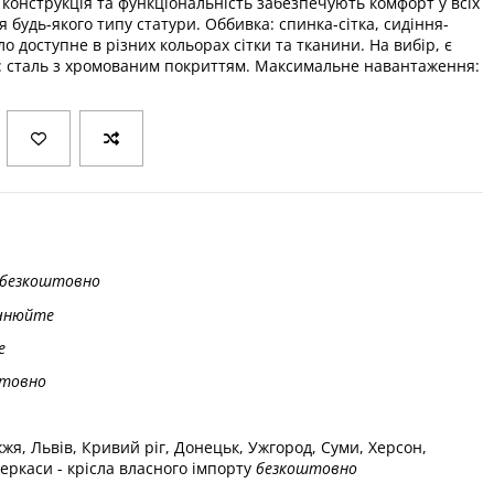
 конструкція та функціональність забезпечують комфорт у всіх
я будь-якого типу статури. Оббивка: спинка-сітка, сидіння-
сло доступне в різних кольорах сітки та тканини. На вибір, є
: сталь з хромованим покриттям. Максимальне навантаження:
безкоштовно
чнюйте
е
товно
жжя, Львів, Кривий ріг, Донецьк, Ужгород, Суми, Херсон,
еркаси - крісла власного імпорту
безкоштовно