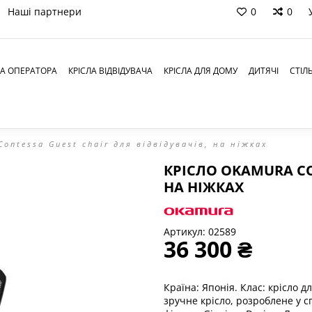
Наші партнери
0
0
ЛА ОПЕРАТОРА
КРІСЛА ВІДВІДУВАЧА
КРІСЛА ДЛЯ ДОМУ
ДИТЯЧІ
СТІЛ
ontessa Guest chair для відвідувачів, на ніжках
КРІСЛО OKAMURA CO
НА НІЖКАХ
Артикул:
02589
36 300 ₴
Країна: Японія. Клас: крісло д
зручне крісло, розроблене у с