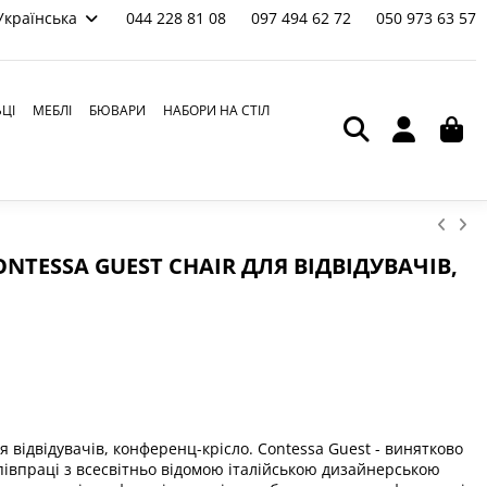
Українська
044 228 81 08
097 494 62 72
050 973 63 57
ЬЦІ
МЕБЛІ
БЮВАРИ
НАБОРИ НА СТІЛ
NTESSA GUEST CHAIR ДЛЯ ВІДВІДУВАЧІВ,
ля відвідувачів, конференц-крісло. Contessa Guest - винятково
півпраці з всесвітньо відомою італійською дизайнерською