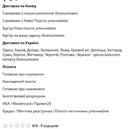
Доставка по Києву
Самовивіз з наших магазинів:
безкоштовно
Самовивіз з Нової Пошти:
уточнюйте
Кур'єр Нова пошта:
уточнюйте
Кур'єр на вашу адресу:
безкоштовно
Доставка по Україні
Одеса, Харків, Дніпро, Запоріжжя, Львів, Кривий ріг, Донецьк, Ужгород,
Суми, Херсон, Житомир, Чернігів, Полтава, Черкаси - крісла власного
імпорту
безкоштовно
Оплата
Готівкою при отриманні
Накладений платіж
Готівкою при самовивозі
Безготівковій розрахунок
VISA / Mastercard / Приват24
Кредит / Миттєва розстрочка / Оплата частинами:
уточнюйте
0
/
5
-
0
відгуків