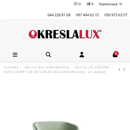
0
0
Українська
044 228 81 08
097 494 62 72
050 973 63 57
0
Головна
Крісла для відвідувачів
Крісло LD SEATING
FLEXI CHAIR 120-NC-GREEN для відвідувачів, на ніжках