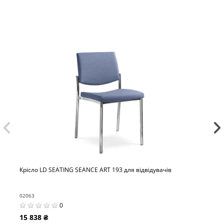
о LD SEATING SEANCE ART 193 для відвідувачів
Крісло 
02109
0
38 ₴
10 559