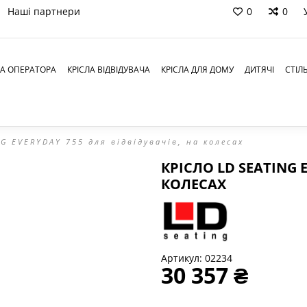
Наші партнери
0
0
ЛА ОПЕРАТОРА
КРІСЛА ВІДВІДУВАЧА
КРІСЛА ДЛЯ ДОМУ
ДИТЯЧІ
СТІЛ
NG EVERYDAY 755 для відвідувачів, на колесах
КРІСЛО LD SEATING 
КОЛЕСАХ
Артикул:
02234
30 357 ₴