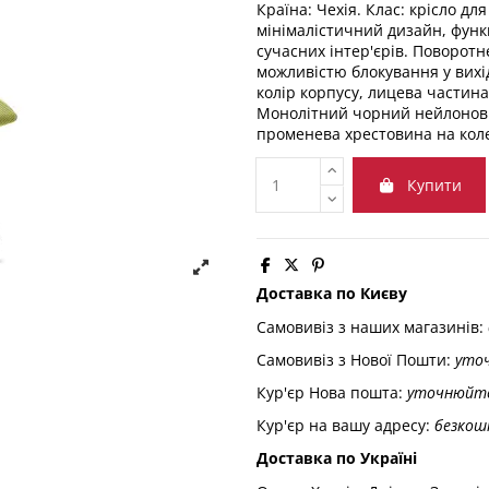
Країна: Чехія. Клас: крісло дл
мінімалістичний дизайн, функц
сучасних інтер'єрів. Поворотн
можливістю блокування у вихі
колір корпусу, лицева частин
Монолітний чорний нейлоновий
променева хрестовина на колес
Купити
Доставка по Києву
Самовивіз з наших магазинів:
Самовивіз з Нової Пошти:
уто
Кур'єр Нова пошта:
уточнюйт
Кур'єр на вашу адресу:
безкош
Доставка по Україні