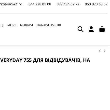
Українська
044 228 81 08
097 494 62 72
050 973 63 57
ЬЦІ
МЕБЛІ
БЮВАРИ
НАБОРИ НА СТІЛ
EVERYDAY 755 ДЛЯ ВІДВІДУВАЧІВ, НА