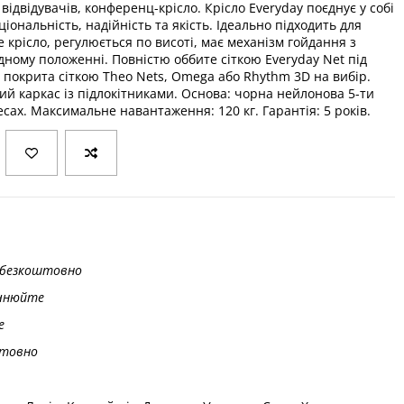
я відвідувачів, конференц-крісло. Крісло Everyday поєднує у собі
іональність, надійність та якість. Ідеально підходить для
е крісло, регулюється по висоті, має механізм гойдання з
дному положенні. Повністю оббите сіткою Everyday Net під
а покрита сіткою Theo Nets, Omega або Rhythm 3D на вибір
.
 каркас із підлокітниками. Основа: чорна нейлонова 5-ти
ах. Максимальне навантаження: 120 кг. Гарантія: 5 років.
безкоштовно
чнюйте
е
товно