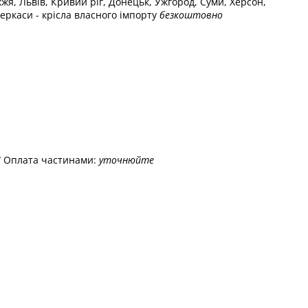
жжя, Львів, Кривий ріг, Донецьк, Ужгород, Суми, Херсон,
еркаси - крісла власного імпорту
безкоштовно
/ Оплата частинами:
уточнюйте