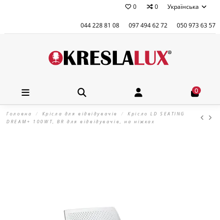
0
0
Українська
044 228 81 08
097 494 62 72
050 973 63 57
0
Головна
Крісла для відвідувачів
Крісло LD SEATING
DREAM+ 100WT, BR для відвідувачів, на ніжках