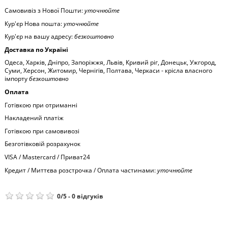
Самовивіз з Нової Пошти:
уточнюйте
Кур'єр Нова пошта:
уточнюйте
Кур'єр на вашу адресу:
безкоштовно
Доставка по Україні
Одеса, Харків, Дніпро, Запоріжжя, Львів, Кривий ріг, Донецьк, Ужгород,
Суми, Херсон, Житомир, Чернігів, Полтава, Черкаси - крісла власного
імпорту
безкоштовно
Оплата
Готівкою при отриманні
Накладений платіж
Готівкою при самовивозі
Безготівковій розрахунок
VISA / Mastercard / Приват24
Кредит / Миттєва розстрочка / Оплата частинами:
уточнюйте
0
/
5
-
0
відгуків