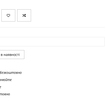
безкоштовно
чнюйте
е
товно