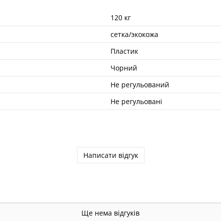
120 кг
cетка/экокожа
Пластик
Чорний
Не регульований
Не регульовані
Написати відгук
Ще нема відгуків