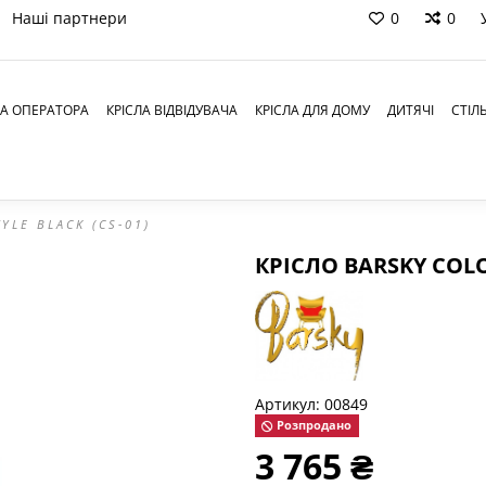
Наші партнери
0
0
ЛА ОПЕРАТОРА
КРІСЛА ВІДВІДУВАЧА
КРІСЛА ДЛЯ ДОМУ
ДИТЯЧІ
СТІЛ
YLE BLACK (CS-01)
КРІСЛО BARSKY COLOR
Артикул:
00849
Розпродано
3 765 ₴