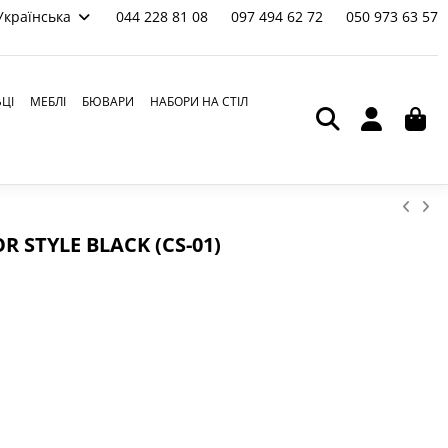
Українська
044 228 81 08
097 494 62 72
050 973 63 57
ЬЦІ
МЕБЛІ
БЮВАРИ
НАБОРИ НА СТІЛ
 STYLE BLACK (CS-01)