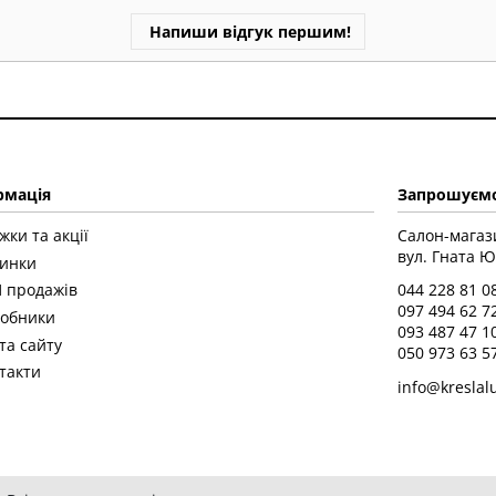
Напиши відгук першим!
рмація
Запрошуємо
жки та акції
Салон-магаз
вул. Гната Ю
инки
 продажів
044 228 81 0
097 494 62 7
обники
093 487 47 1
та сайту
050 973 63 5
такти
info@kreslal