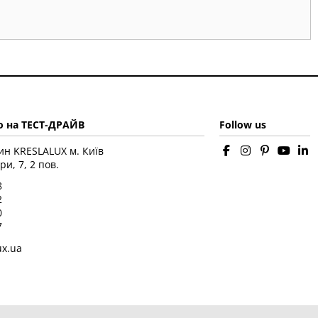
 на ТЕСТ-ДРАЙВ
Follow us
ин KRESLALUX м. Київ
ри, 7, 2 пов.
8
2
0
7
ux.ua