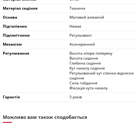
Матеріал сидіння
Тканина
Основа
Матовий алюміній
Підголівник
Немає
Підлокітники
Регульовані
Механізм
Асинхронний
Регулювання
Висота опори попереку
Висота сидіння
Глибина сидіння
Кут нахилу сидіння
Регульований кут спинки відносно
сидіння
Сила гойдання
Фіксація кута нахилу
Гарантія
5 років
Можливо вам також сподобається