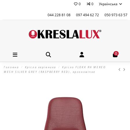
0
0
Українська
044 228 81 08
097 494 62 72
050 973 63 57
0
Головна
Крісла керівника
Крісло FLOKK RH MEREO
MESH SILVER GREY (RASPBERRY RED), ергономічне