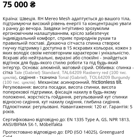
75 000 ₴
Країна: Швеція. RH Mereo Mesh адаптується до вашого тіла,
підтримуючи високий рівень енергії та концентрацію уваги
з ранку до вечора. Завдяки інтуїтивно зрозумілим
ергономічним налаштуванням, крісло забезпечує
індивідуальний комфорт, сприяє природнім рухам та
правильній поставі. Дихаюча сітчаста спинка створює
гнучку підтримку і доступна в 15 яскравих кольорах, кожен з
яких володіє своїм неповторним характером і унікальністю.
Яскраві або нейтральні, виразні або спокійні - знайдеться
відтінок для будь-якого стилю роботи та під будь-який
інтер'єр. Основа: алюміній, матовий сірий. Оббивка: спинка -
сітка
Tale (Gabriel) Standard,
TAL64209
Rasberry red
(
100 тис.
, сидіння - тканина
циклів)
Tonal (Gabriel),
TOL64209
Burgundy
Механізм: асинхронний, f
.
rictionless tilt
(100 тис. циклів).
Регулювання: висота посадки, висота спинки, висота
поперекової підтримки, фіксація нахилу в будь-якому
положенні, жорсткість гойдання, регульований кут спинки
відносно сидіння, кут нахилу сидіння, глибина сидіння.
Підлокітники: регульовані. Навантаження: 120 кг. Гарантія: 5
років.
Сертифіковано відповідно до: EN 1335 Type A, GS, NPR 1813,
ANSI/BIFMA 5X-1, Möbelfakta
Протестовано відповідно до: EPD (ISO 14025), Greenguard
Gold