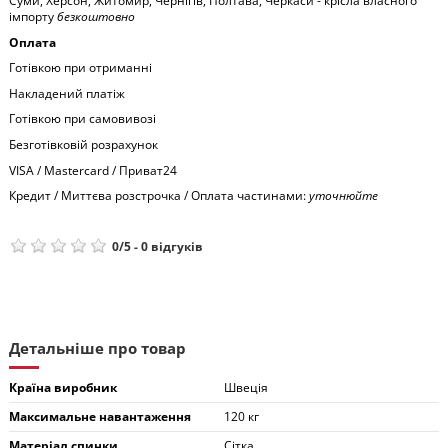
Суми, Херсон, Житомир, Чернігів, Полтава, Черкаси - крісла власного
імпорту
безкоштовно
Оплата
Готівкою при отриманні
Накладений платіж
Готівкою при самовивозі
Безготівковій розрахунок
VISA / Mastercard / Приват24
Кредит / Миттєва розстрочка / Оплата частинами:
уточнюйте
0
/
5
-
0
відгуків
Детальніше про товар
Країна виробник
Швеція
Максимальне навантаження
120 кг
Матеріал спинки
Сітка