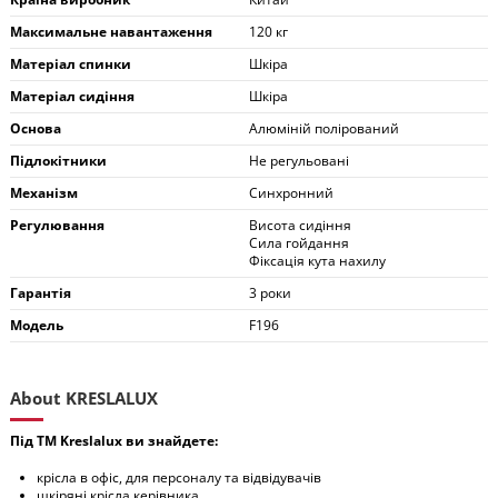
Максимальне навантаження
120 кг
Матеріал спинки
Шкіра
Матеріал сидіння
Шкіра
Основа
Алюміній полірований
Підлокітники
Не регульовані
Механізм
Синхронний
Регулювання
Висота сидіння
Сила гойдання
Фіксація кута нахилу
Гарантія
3 роки
Модель
F196
About KRESLALUX
Під ТМ Kreslalux ви знайдете:
крісла в офіс, для персоналу та відвідувачів
шкіряні крісла керівника