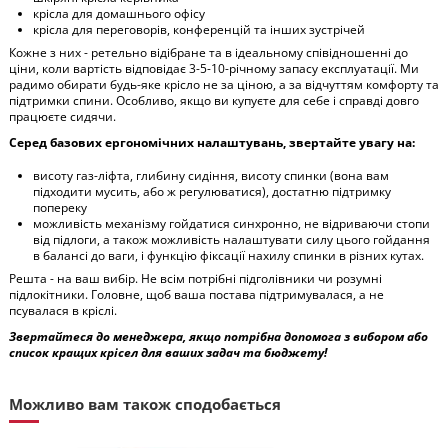
крісла для домашнього офісу
крісла для переговорів, конференцій та інших зустрічей
Кожне з них - ретельно відібране та в ідеальному співідношенні до
ціни, коли вартість відповідає 3-5-10-річному запасу експлуатації. Ми
радимо обирати будь-яке крісло не за ціною, а за відчуттям комфорту та
підтримки спини. Особливо, якщо ви купуєте для себе і справді довго
працюєте сидячи.
Серед базових ергономічних налаштувань, звертайте увагу на:
висоту газ-ліфта, глибину сидіння, висоту спинки (вона вам
підходити мусить, або ж регулюватися), достатню підтримку
попереку
можливість механізму гойдатися синхронно, не відриваючи стопи
від підлоги, а також можливість налаштувати силу цього гойдання
в балансі до ваги, і функцію фіксації нахилу спинки в різних кутах.
Решта - на ваш вибір. Не всім потрібні підголівники чи розумні
підлокітники. Головне, щоб ваша постава підтримувалася, а не
псувалася в кріслі.
Звертайтеся до менеджера, якщо потрібна допомога з вибором або
список кращих крісел для ваших задач та бюджету!
Можливо вам також сподобається