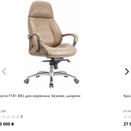
Крісло керівника FK005, шкіряне, класичне, бежеве
01704
0
27 500 ₴