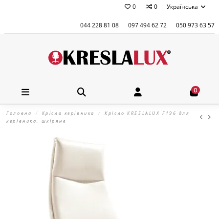
0
0
Українська
044 228 81 08
097 494 62 72
050 973 63 57
0
Головна
Крісла керівника
Крісло KRESLALUX F196 для
керівника, шкіряне