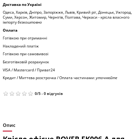
Доставка по Україні
Одеса, Харків, Дніпро, Запоріжжя, Львів, Кривий ріг, Донецьк, Ужгород,
Суми, Херсон, Житомир, Чернігів, Полтава, Черкаси - крісла власного
імпорту
безкоштовно
Оплата
Готівкою при отриманні
Накладений платіж
Готівкою при самовивозі
Безготівковій розрахунок
VISA / Mastercard / Приват24
Кредит / Миттєва розстрочка / Оплата частинами:
уточнюйте
0
/
5
-
0
відгуків
Опис
Крісло офісне ROVER FK006-A для