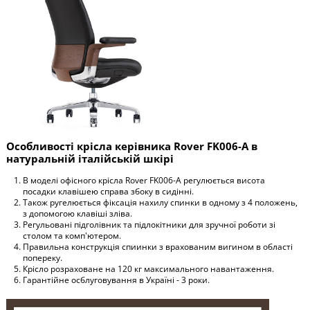
Особливості крісла керівника Rover FK006-A в
натуральній італійській шкірі
В моделі офісного крісла Rover FK006-A регулюється висота
посадки клавішею справа збоку в сидінні.
Також ругелюється фіксація нахилу спинки в одному з 4 положень,
з допомогою клавіші зліва.
Регульовані підголівник та підлокітники для зручної роботи зі
столом та комп'ютером.
Правильна конструкція спиинки з врахованим вигином в області
попереку.
Крісло розраховане на 120 кг максимального навантаження.
Гарантійне осблуговування в Україні - 3 роки.