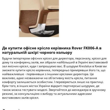
Де купити офісне крісло керівника Rover FK006-A в
натуральній шкірі чорного кольору
Будучи імпортером офісних крісел для директора, персоналу, крісел для
дому та конференц залів, ми зібрали найбільший в Україні виставковий
зал якісних крісел, куди і запрошуємо вас. В шоурумі Kreslalux в Києві ви
зможете купити крісло керівника, попередньо примірявши його та, що
найважливіше - порівнявши з іншими кріслами директора. Це
важливо, адже незважаючи на об'єктивну якість крісла, питання
комфорту залишається особистим. І перевіряється лише на практиці.
Крім того, в інших містах України відкриті партнерські шоуруми, де
також можна тестувати моделі. Звертайтеся до менеджера в зручному
режимі, за консультацією з вибору та актуальними адресами
виставкових залів крісел.