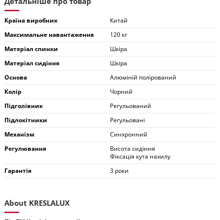
Детальніше про товар
Країна виробник
Китай
Максимальне навантаження
120 кг
Матеріал спинки
Шкіра
Матеріал сидіння
Шкіра
Основа
Алюміній полірований
Колір
Чорний
Підголівник
Регульований
Підлокітники
Регульовані
Механізм
Синхронний
Регулювання
Висота сидіння
Фіксація кута нахилу
Гарантія
3 роки
About KRESLALUX