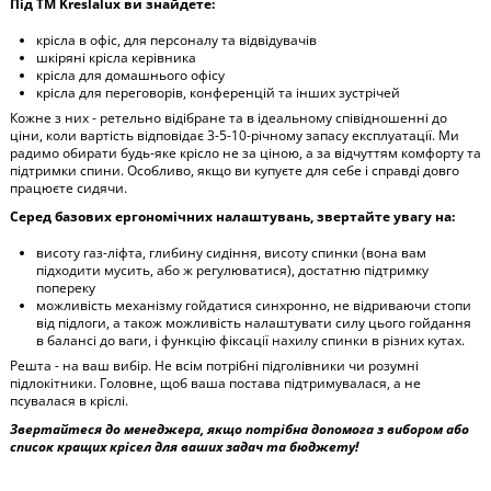
Під ТМ Kreslalux ви знайдете:
крісла в офіс, для персоналу та відвідувачів
шкіряні крісла керівника
крісла для домашнього офісу
крісла для переговорів, конференцій та інших зустрічей
Кожне з них - ретельно відібране та в ідеальному співідношенні до
ціни, коли вартість відповідає 3-5-10-річному запасу експлуатації. Ми
радимо обирати будь-яке крісло не за ціною, а за відчуттям комфорту та
підтримки спини. Особливо, якщо ви купуєте для себе і справді довго
працюєте сидячи.
Серед базових ергономічних налаштувань, звертайте увагу на:
висоту газ-ліфта, глибину сидіння, висоту спинки (вона вам
підходити мусить, або ж регулюватися), достатню підтримку
попереку
можливість механізму гойдатися синхронно, не відриваючи стопи
від підлоги, а також можливість налаштувати силу цього гойдання
в балансі до ваги, і функцію фіксації нахилу спинки в різних кутах.
Решта - на ваш вибір. Не всім потрібні підголівники чи розумні
підлокітники. Головне, щоб ваша постава підтримувалася, а не
псувалася в кріслі.
Звертайтеся до менеджера, якщо потрібна допомога з вибором або
список кращих крісел для ваших задач та бюджету!