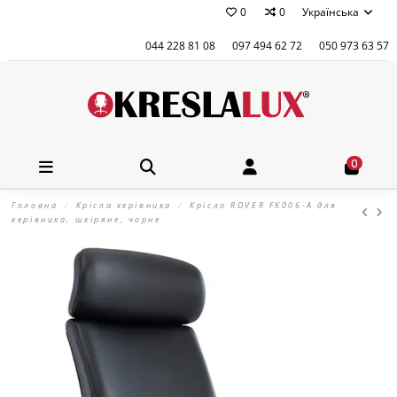
0
0
Українська
044 228 81 08
097 494 62 72
050 973 63 57
0
Головна
Крісла керівника
Крісло ROVER FK006-A для
керівника, шкіряне, чорне