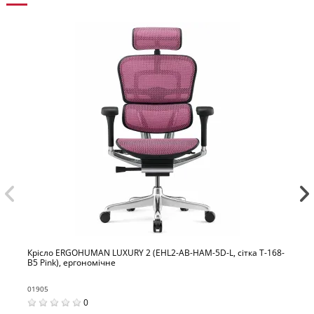
RGOHUMAN LUXURY 2 (EHL2-AB-HAM-5D-L, сітка Т-168-
Крісло ERGO
 ергономічне
B4 Cobalt),
01908
0