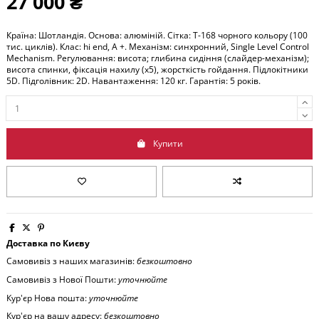
27 000 ₴
Країна: Шотландія. Основа: алюміній. Сітка: T-168 чорного кольору (100
тис. циклів). Клас: hi end, А +. Механізм: синхронний, Single Level Control
Mechanism. Регулювання: висота; глибина сидіння (слайдер-механізм);
висота спинки, фіксація нахилу (х5), жорсткість гойдання. Підлокітники
5D. Підголівник: 2D. Навантаження: 120 кг. Гарантія: 5 років.
Купити
Доставка по Києву
Самовивіз з наших магазинів:
безкоштовно
Самовивіз з Нової Пошти:
уточнюйте
Кур'єр Нова пошта:
уточнюйте
Кур'єр на вашу адресу:
безкоштовно