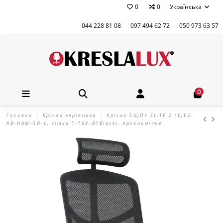
0
0
Українська
044 228 81 08
097 494 62 72
050 973 63 57
0
Головна
Крісла керівника
Крісло ENJOY ELITE 2 (EJE2-
AB-HAM-5D-L, сітка T-168-B1Black), ергономічне