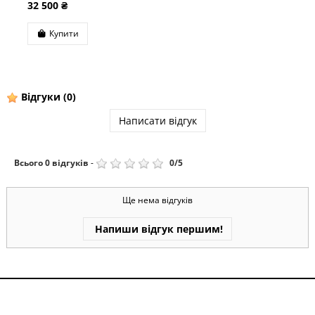
₴
32 500 ₴
ити
Купит
Відгуки
(0)
Написати відгук
Всього
0
відгуків
-
0
/
5
Ще нема відгуків
Напиши відгук першим!