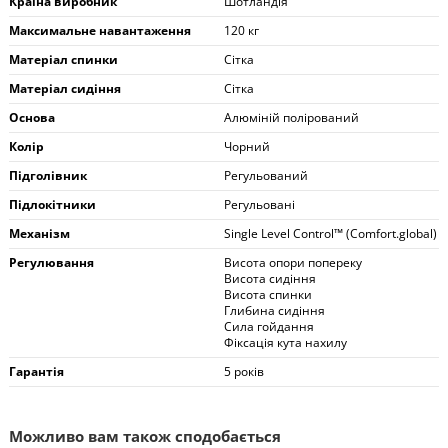
Країна виробник
Шотландія
Максимальне навантаження
120 кг
Матеріал спинки
Сітка
Матеріал сидіння
Сітка
Основа
Алюміній полірований
Колір
Чорний
Підголівник
Регульований
Підлокітники
Регульовані
Механізм
Single Level Control™ (Comfort.global)
Регулювання
Висота опори попереку
Висота сидіння
Висота спинки
Глибина сидіння
Сила гойдання
Фіксація кута нахилу
Гарантія
5 років
Можливо вам також сподобається