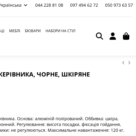
Українська
044 228 81 08
097 494 62 72
050 973 63 57
ЬЦІ
МЕБЛІ
БЮВАРИ
НАБОРИ НА СТІЛ
 КЕРІВНИКА, ЧОРНЕ, ШКІРЯНЕ
рівника. Основа
: алюміній полірований.
Оббивка: шкіра,
ронний. Регулювання: висота посадки, фіксація гойдання,
тники: не регулюються. Максимальне навантаження: 120 кг.