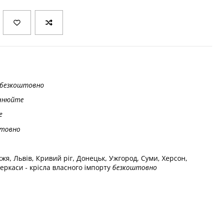
безкоштовно
чнюйте
е
товно
жжя, Львів, Кривий ріг, Донецьк, Ужгород, Суми, Херсон,
еркаси - крісла власного імпорту
безкоштовно