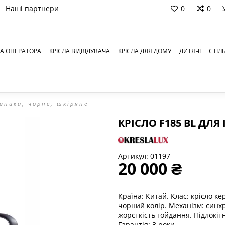
Наші партнери
0
0
ЛА ОПЕРАТОРА
КРІСЛА ВІДВІДУВАЧА
КРІСЛА ДЛЯ ДОМУ
ДИТЯЧІ
СТІЛ
івника, чорне, шкіряне
КРІСЛО F185 BL ДЛЯ
Артикул:
01197
20 000 ₴
Країна: Китай.
Клас: крісл
о ке
чорний колір. Механізм: синх
жорсткість гойдання. Підлокі
Гарантія: 3 роки.