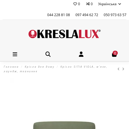
0
0
Українська
044 228 81 08
097 494 62 72
050 973 63 57
0
Головна
Крісла для дому
Крісло SITIA VIOLA, м'яке,
лаундж, тканинне