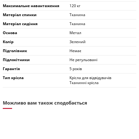
Максимальне навантаження
120 кг
Матеріал спинки
Тканина
Матеріал сидіння
Тканина
Основа
Метал
Колір
Зелений
Підголівник
Немає
Підлокітники
Не регульовані
Гарантія
5 років
Тип крісла
Крісла для відвідувачів
Тканинні крісла
Можливо вам також сподобається