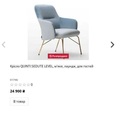
Розпродано
EVEL, м'яке, лаундж, для гостей
Лаундж крісло QUINTI SED
01749
0
22 500 ₴
В товар