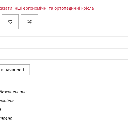
азати інші ергономічні та ортопедичні крісла
безкоштовно
чнюйте
е
товно