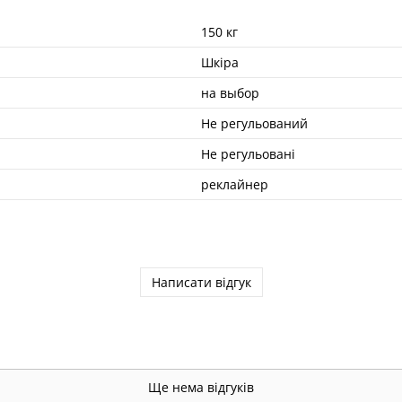
150 кг
Шкіра
на выбор
Не регульований
Не регульовані
реклайнер
Написати відгук
Ще нема відгуків