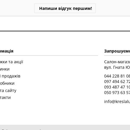
Напиши відгук першим!
рмація
Запрошуємо
жки та акції
Салон-магаз
вул. Гната Ю
инки
 продажів
044 228 81 0
097 494 62 7
обники
093 487 47 1
та сайту
050 973 63 5
такти
info@kreslal