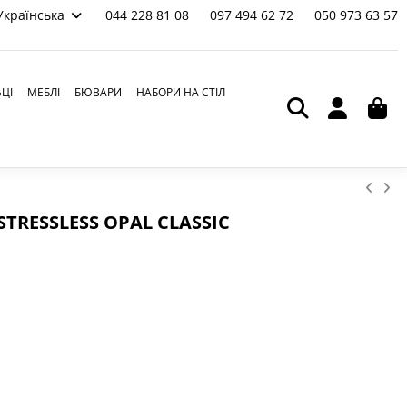
Українська
044 228 81 08
097 494 62 72
050 973 63 57
ЬЦІ
МЕБЛІ
БЮВАРИ
НАБОРИ НА СТІЛ
TRESSLESS OPAL CLASSIC