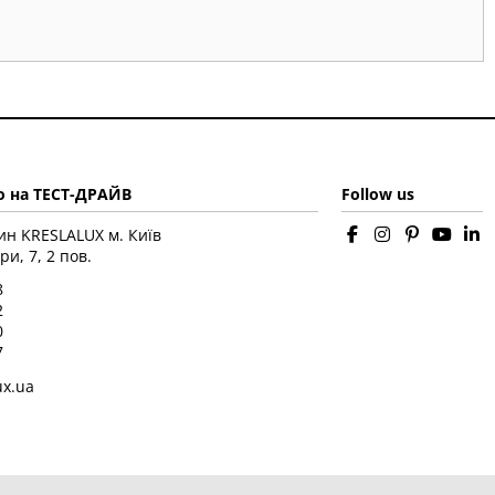
 на ТЕСТ-ДРАЙВ
Follow us
ин KRESLALUX м. Київ
ри, 7, 2 пов.
8
2
0
7
ux.ua