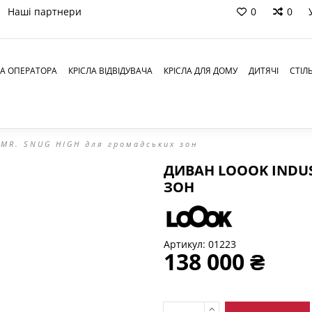
Наші партнери
0
0
ЛА ОПЕРАТОРА
КРІСЛА ВІДВІДУВАЧА
КРІСЛА ДЛЯ ДОМУ
ДИТЯЧІ
СТІЛ
MR. SNUG HIGH для громадських зон
ДИВАН LOOOK INDUS
ЗОН
Артикул:
01223
138 000 ₴