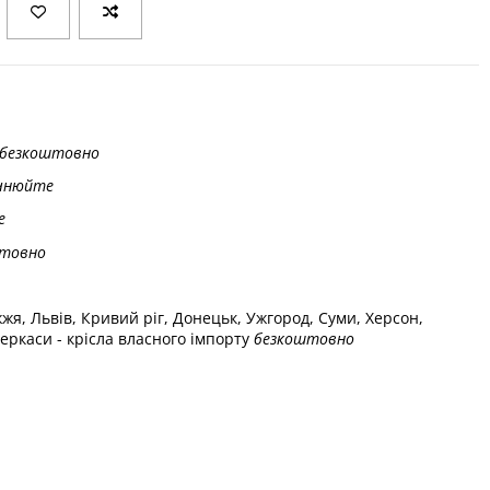
безкоштовно
чнюйте
е
товно
жжя, Львів, Кривий ріг, Донецьк, Ужгород, Суми, Херсон,
еркаси - крісла власного імпорту
безкоштовно