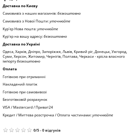
Доставка по Києву
Самовивіз з наших магазинів:
безкоштовно
Самовивіз з Нової Пошти:
уточнюйте
Кур'єр Нова пошта:
уточнюйте
Кур'єр на вашу адресу:
безкоштовно
Доставка по Україні
Одеса, Харків, Дніпро, Запоріжжя, Львів, Кривий ріг, Донецьк, Ужгород,
Суми, Херсон, Житомир, Чернігів, Полтава, Черкаси - крісла власного
імпорту
безкоштовно
Оплата
Готівкою при отриманні
Накладений платіж
Готівкою при самовивозі
Безготівковій розрахунок
VISA / Mastercard / Приват24
Кредит / Миттєва розстрочка / Оплата частинами:
уточнюйте
0
/
5
-
0
відгуків