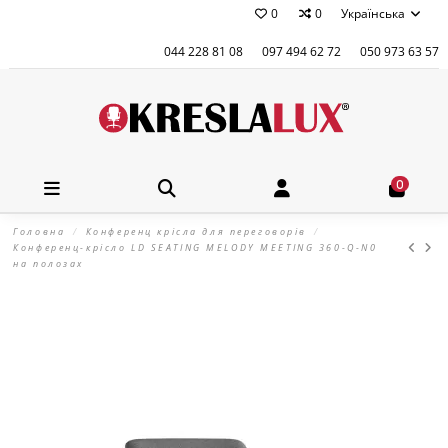
0
0
Українська
044 228 81 08
097 494 62 72
050 973 63 57
0
Головна
Конференц крісла для переговорів
Конференц-крісло LD SEATING MELODY MEETING 360-Q-N0
на полозах