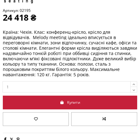
Артикул:
02195
24 418 ₴
Країна: Чехія. Клас: конференц-крісло, крісло для
відвідувачів. Melody meeting ідеально вписується в
переговорні кімнати, зони відпочинку, сучасні кафе, офіси та
столові кімнати. Елегантні форми крісла виділяються завдяки
надзвичайно тонкій роботі при оббивці сидіння та спинки,
включаючи м'які фіксовані підлокітники. Дуже великий вибір
кольору та типу тканини. Основа: полози, сталь з
порошковим покриттям білого кольору. Максимальне
навантаження: 120 кг. Гарантія: 5 років.
Купити