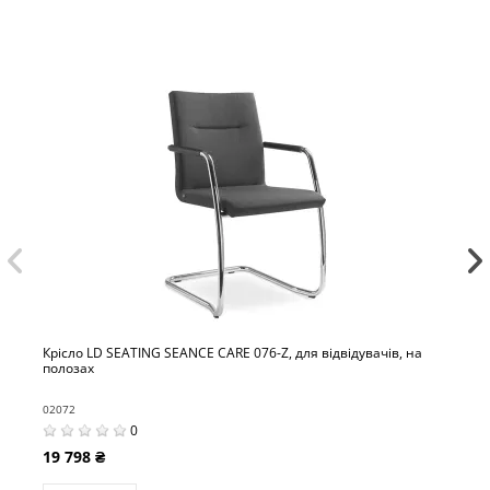
TING SEANCE CARE 076-Z, для відвідувачів, на
Крісло LD SEATI
02081
0
0
21 778 ₴