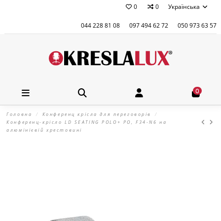
0
0
Українська
044 228 81 08
097 494 62 72
050 973 63 57
0
Головна
Конференц крісла для переговорів
Конференц-крісло LD SEATING POLO+ PO, F34-N6 на
алюмінієвій хрестовині