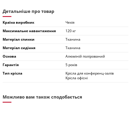
Детальніше про товар
Країна виробник
Чехія
Максимальне навантаження
120 кг
Матеріал спинки
Тканина
Матеріал сидіння
Тканина
Основа
Алюміній полірований
Гарантія
5 років
Тип крісла
Крісла для конференц-залів
Крісла офісні
Можливо вам також сподобається