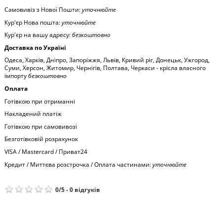
Самовивіз з Нової Пошти:
уточнюйте
Кур'єр Нова пошта:
уточнюйте
Кур'єр на вашу адресу:
безкоштовно
Доставка по Україні
Одеса, Харків, Дніпро, Запоріжжя, Львів, Кривий ріг, Донецьк, Ужгород,
Суми, Херсон, Житомир, Чернігів, Полтава, Черкаси - крісла власного
імпорту
безкоштовно
Оплата
Готівкою при отриманні
Накладений платіж
Готівкою при самовивозі
Безготівковій розрахунок
VISA / Mastercard / Приват24
Кредит / Миттєва розстрочка / Оплата частинами:
уточнюйте
0
/
5
-
0
відгуків