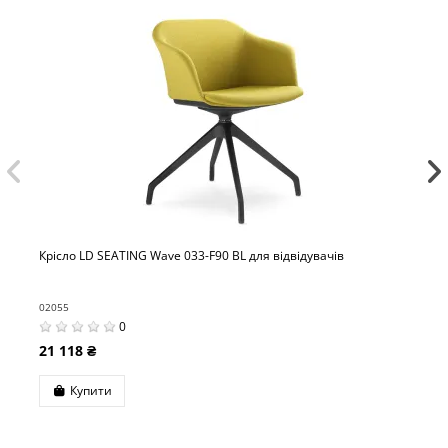
Wave 033-F90 BL для відвідувачів
Крісло LD SEATING S
газліфтом
02071
0
26 397 ₴
Купити