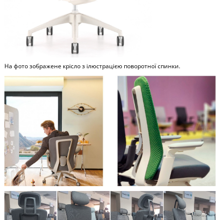
На фото зображене крісло з ілюстрацією поворотної спинки.