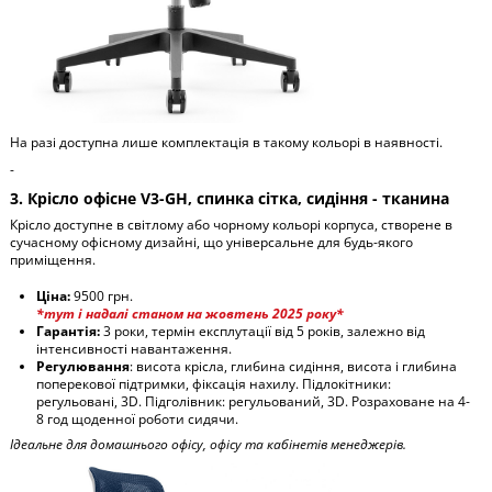
На разі доступна лише комплектація в такому кольорі в наявності.
-
3. Крісло офісне V3-GH, спинка сітка, сидіння - тканина
Крісло доступне в світлому або чорному кольорі корпуса, створене в
сучасному офісному дизайні, що універсальне для будь-якого
приміщення.
Ціна:
9500 грн.
*тут і надалі станом на жовтень 2025 року*
Гарантія:
3 роки, термін експлутації від 5 років, залежно від
інтенсивності навантаження.
Регулювання
: висота крісла, глибина сидіння, висота і глибина
поперекової підтримки, фіксація нахилу. Підлокітники:
регульовані, 3D. Підголівник: регульований, 3D. Розраховане на 4-
8 год щоденної роботи сидячи.
Ідеальне для домашнього офісу, офісу та кабінетів менеджерів.