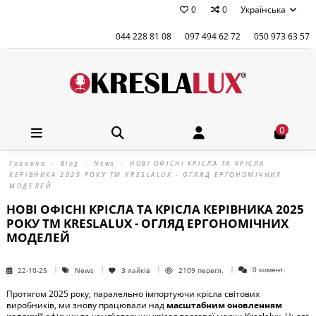
0
0
Українська
044 228 81 08
097 494 62 72
050 973 63 57
0
Головна
Blog
News
НОВІ ОФІСНІ КРІСЛА ТА КРІСЛА
КЕРІВНИКА 2025 РОКУ ТМ KRESLALUX - ОГЛЯД ЕРГОНОМІЧНИХ
МОДЕЛЕЙ
НОВІ ОФІСНІ КРІСЛА ТА КРІСЛА КЕРІВНИКА 2025
РОКУ ТМ KRESLALUX - ОГЛЯД ЕРГОНОМІЧНИХ
МОДЕЛЕЙ
0 комент.
22-10-25
News
3
лайків
2109 перегл.
Протягом 2025 року, паралельно імпортуючи крісла світових
виробників, ми знову працювали над
масштабним оновленням