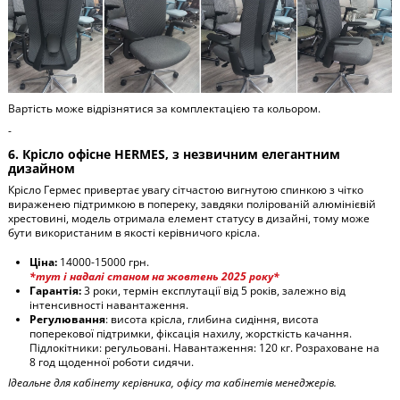
Вартість може відрізнятися за комплектацією та кольором.
-
6. Крісло офісне HERMES, з незвичним елегантним
дизайном
Крісло Гермес привертає увагу сітчастою вигнутою спинкою з чітко
вираженею підтримкою в попереку, завдяки полірованій алюмінієвій
хрестовині, модель отримала елемент статусу в дизайні, тому може
бути використаним в якості керівничого крісла.
Ціна:
14000-15000 грн.
*тут і надалі станом на жовтень 2025 року*
Гарантія:
3 роки, термін експлутації від 5 років, залежно від
інтенсивності навантаження.
Регулювання
: висота крісла, глибина сидіння, висота
поперекової підтримки, фіксація нахилу, жорсткість качання.
Підлокітники: регульовані. Навантаження: 120 кг. Розраховане на
8 год щоденної роботи сидячи.
Ідеальне для кабінету керівника, офісу та кабінетів менеджерів.