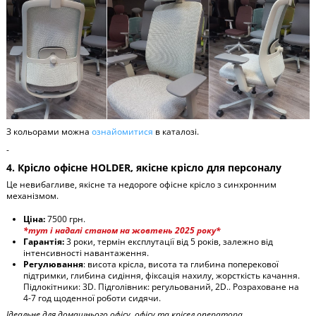
З кольорами можна
ознайомитися
в каталозі.
-
4. Крісло офісне HOLDER, якісне крісло для персоналу
Це невибагливе, якісне та недороге офісне крісло з синхронним
механізмом.
Ціна:
7500 грн.
*тут і надалі станом на жовтень 2025 року*
Гарантія:
3 роки, термін експлутації від 5 років, залежно від
інтенсивності навантаження.
Регулювання
: висота крісла, висота та глибина поперекової
підтримки, глибина сидіння, фіксація нахилу, жорсткість качання.
Підлокітники: 3D. Підголівник: регульований, 2D.. Розраховане на
4-7 год щоденної роботи сидячи.
Ідеальне для домашнього офісу, офісу та крісел оператора.