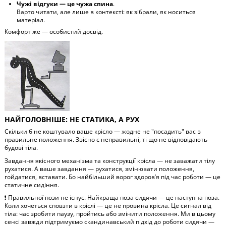
Чужі відгуки — це чужа спина
.
Варто читати, але лише в контексті: як зібрали, як носиться
матеріал.
Комфорт же — особистий досвід.
НАЙГОЛОВНІШЕ: НЕ СТАТИКА, А РУХ
Скільки б не коштувало ваше крісло — жодне не "посадить" вас в
правильне положення. Звісно є неправильні, ті що не відповідають
будові тіла.
Завдання якісного механізма та конструкції крісла — не заважати тілу
рухатися. А ваше завдання — рухатися, змінювати положення,
гойдатися, вставати. Бо найбільший ворог здоров’я під час роботи — це
статичне сидіння.
❗ Правильної пози не існує. Найкраща поза сидячи — це наступна поза.
Коли хочеться сповзти в кріслі — це не провина крісла. Це сигнал від
тіла: час зробити паузу, пройтись або змінити положення. Ми в цьому
сенсі завжди підтримуємо скандинавський підхід до роботи сидячи —