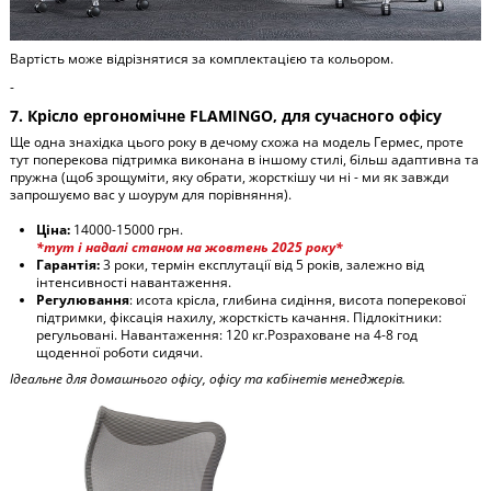
Вартість може відрізнятися за комплектацією та кольором.
-
7. Крісло ергономічне FLAMINGO, для сучасного офісу
Ще одна знахідка цього року в дечому схожа на модель Гермес, проте
тут поперекова підтримка виконана в іншому стилі, більш адаптивна та
пружна (щоб зрощуміти, яку обрати, жорсткішу чи ні - ми як завжди
запрошуємо вас у шоурум для порівняння).
Ціна:
14000-15000 грн.
*тут і надалі станом на жовтень 2025 року*
Гарантія:
3 роки, термін експлутації від 5 років, залежно від
інтенсивності навантаження.
Регулювання
: исота крісла, глибина сидіння, висота поперекової
підтримки, фіксація нахилу, жорсткість качання. Підлокітники:
регульовані. Навантаження: 120 кг.Розраховане на 4-8 год
щоденної роботи сидячи.
Ідеальне для домашнього офісу, офісу та кабінетів менеджерів.