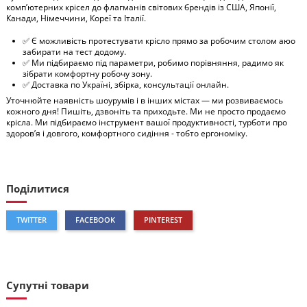
комп’ютерних крісел до флагманів світових брендів із США, Японії,
Канади, Німеччини, Кореї та Італії.
✅ Є можливість протестувати крісло прямо за робочим столом аюо
забирати на тест додому.
✅ Ми підбираємо під параметри, робимо порівняння, радимо як
зібрати комфортну робочу зону.
✅ Доставка по Україні, збірка, консультації онлайн.
Уточнюйте наявність шоурумів і в інших містах — ми розвиваємось
кожного дня! Пишіть, дзвоніть та приходьте. Ми не просто продаємо
крісла. Ми підбираємо інструмент вашої продуктивності, турботи про
здоров’я і довгого, комфортного сидіння - тобто ергономіку.
Поділитися
TWITTER
FACEBOOK
PINTEREST
Супутні товари