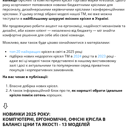
колекції
офісних та комп’ютерних крісел торгової марки Kreslalux. Цього
року асортимент поповнився новими бюджетними кріслами для
персоналу, дизайнерськими керівничими кріслами і конференційними
кріслами. У цьому огляді зібрані моделі нашої ТМ, які вже можна
тестувати в
найбільшому шоурумі якісних крісел в Україні
.
Ми продовжуємо робити акцент на ергономіці, надійності механізмів та
дизайні, аби кожен клієнт — незалежно від бюджету — міг знайти
комфортне рішення для себе або своєї команди.
Можливо, вам також буде цікаво ознайомитися з матеріалами:
топ-20 найкращих
крісел в світі в 2025 році
підбірка нових недорогих крісел ТМ в
2024
році та в
2023
році -
адже всі ці моделі також представлені в нашому виставковому
залі і досі є актуальними та популярними серед приватних
покупців і корпоративних замовників.
На вас чекає в публікації:
Власне добірка нових крісел.
А також інформаційний блок про те,
як нарешті обрати ідеальне
крісло поміж сотень
хороших.
НОВИНКИ 2025 РОКУ:
КОМП'ЮТЕРНІ, ЕРГОНОМІЧНІ, ОФІСНІ КРІСЛА В
БАЛАНСІ ЦІНИ ТА ЯКОСТІ - 13 МОДЕЛЕЙ