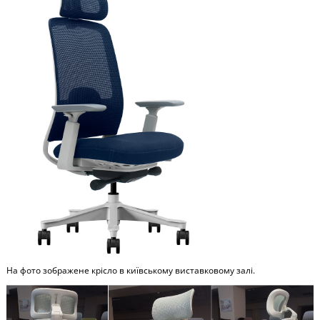
На фото зображене крісло в київському виставковому залі.