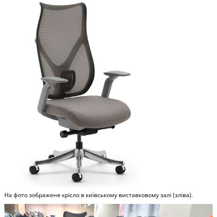
На фото зображене крісло в київському виставковому залі (зліва).