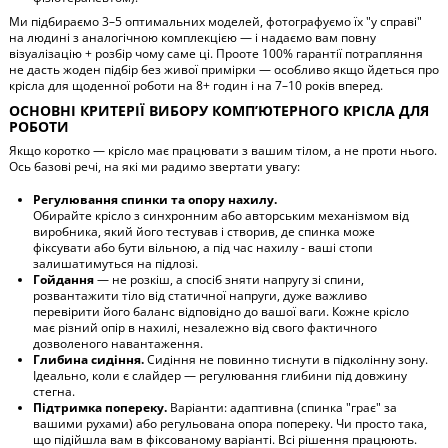
Ми підбираємо 3–5 оптимальних моделей, фотографуємо їх "у справі"
на людині з аналогічною комплекцією — і надаємо вам повну
візуалізацію + розбір чому саме ці. Прооте 100% гарантії потрапляння
не дасть жоден підбір без живої примірки — особливо якщо йдеться про
крісла для щоденної роботи на 8+ годин і на 7–10 років вперед.
ОСНОВНІ КРИТЕРІЇ ВИБОРУ КОМП’ЮТЕРНОГО КРІСЛА ДЛЯ
РОБОТИ
Якщо коротко — крісло має працювати з вашим тілом, а не проти нього.
Ось базові речі, на які ми радимо звертати увагу:
Регулювання спинки та опору нахилу.
Обирайте крісло з синхронним або авторським механізмом від
виробника, який його тестував і створив, де спинка може
фіксувати або бути вільною, а під час нахилу - ваші стопи
залишатимуться на підлозі.
Гойдання
— не розкіш, а спосіб зняти напругу зі спини,
розвантажити тіло від статичної напруги, дуже важливо
перевірити його баланс відповідно до вашої ваги. Кожне крісло
має різний опір в нахилі, незалежно від свого фактичного
дозволеного навантаження.
Глибина сидіння.
Сидіння не повинно тиснути в підколінну зону.
Ідеально, коли є слайдер — регулювання глибини під довжину
стегна.
Підтримка попереку.
Варіанти: адаптивна (спинка "грає" за
вашими рухами) або регульована опора попереку. Чи просто така,
що підійшла вам в фіксованому варіанті. Всі рішення працюють.