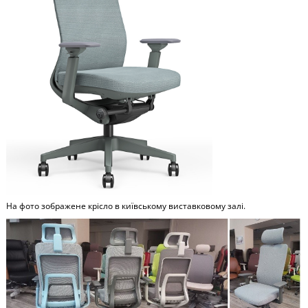
На фото зображене крісло в київському виставковому залі.