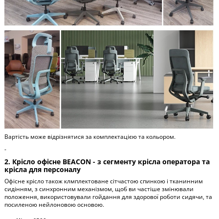
Вартість може відрізнятися за комплектацією та кольором.
-
2. Крісло офісне BEACON - з сегменту крісла оператора та
крісла для персоналу
Офісне крісло також клмплектоване сітчастою спинкою і тканинним
сидінням, з синхронним механізмом, щоб ви частіше змінювали
положення, використовували гойдання для здорової роботи сидячи, та
посиленою нейлоновою основою.