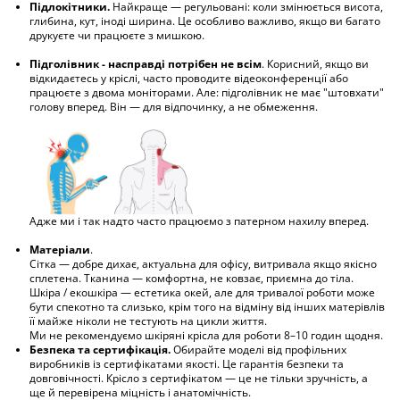
Підлокітники.
Найкраще — регульовані: коли змінюється висота,
глибина, кут, іноді ширина. Це особливо важливо, якщо ви багато
друкуєте чи працюєте з мишкою.
Підголівник - насправді потрібен не всім
. Корисний, якщо ви
відкидаєтесь у кріслі, часто проводите відеоконференції або
працюєте з двома моніторами. Але: підголівник не має "штовхати"
голову вперед. Він — для відпочинку, а не обмеження.
Адже ми і так надто часто працюємо з патерном нахилу вперед.
Матеріали
.
Сітка — добре дихає, актуальна для офісу, витривала якщо якісно
сплетена. Тканина — комфортна, не ковзає, приємна до тіла.
Шкіра / екошкіра — естетика окей, але для тривалої роботи може
бути спекотно та слизько, крім того на відміну від інших матерівлів
її майже ніколи не тестують на цикли життя.
Ми не рекомендуємо шкіряні крісла для роботи 8–10 годин щодня.
Безпека та сертифікація.
Обирайте моделі від профільних
виробників із сертифікатами якості. Це гарантія безпеки та
довговічності. Крісло з сертифікатом — це не тільки зручність, а
ще й перевірена міцність і анатомічність.