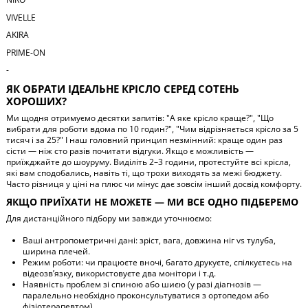
VIVELLE
AKIRA
PRIME-ON
-
ЯК ОБРАТИ ІДЕАЛЬНЕ КРІСЛО СЕРЕД СОТЕНЬ
ХОРОШИХ?
Ми щодня отримуємо десятки запитів: "А яке крісло краще?", "Що
вибрати для роботи вдома по 10 годин?", "Чим відрізняється крісло за 5
тисяч і за 25?" І наш головний принцип незмінний: краще один раз
сісти — ніж сто разів почитати відгуки. Якщо є можливість —
приїжджайте до шоуруму. Виділіть 2–3 години, протестуйте всі крісла,
які вам сподобались, навіть ті, що трохи виходять за межі бюджету.
Часто різниця у ціні на плюс чи мінус дає зовсім інший досвід комфорту.
ЯКЩО ПРИЇХАТИ НЕ МОЖЕТЕ — МИ ВСЕ ОДНО ПІДБЕРЕМО
Для дистанційного підбору ми завжди уточнюємо:
Ваші антропометричні дані: зріст, вага, довжина ніг vs тулуба,
ширина плечей.
Режим роботи: чи працюєте вночі, багато друкуєте, спілкуєтесь на
відеозв’язку, використовуєте два монітори і т.д.
Наявність проблем зі спиною або шиєю (у разі діагнозів —
паралельно необхідно проконсультуватися з ортопедом або
фізіотерапевтом).