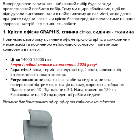
Випереджаючи запитання: найкращий вибір буде завжди
протестований особисто вибір. Тому ми щиро вболіваємо, щоб ви
відвідували виставкові зали в найюлижчому до вас місті, якщо довго
працюєте сидячи - оскільки крісло безпосередньо впливатиме на ваше
здоров'я, настрій і ефективність роботи.
1. Крісло офісне GRAPHIS, спинка сітка, сидіння - тканина
Новинкою цього року є стильне офісне крісло Graphis, з синхронним
механізмом та посиленою нейлоновою основою і приємними
кольорами в палітрі.
Ціна:
14000-15000 грн.
*тут і надалі станом на жовтень 2025 року*
Гарантія:
3 роки, термін експлутації від 5 років, залежно від
інтенсивності навантаження.
Регулювання
: висота крісла, глибина сидіння, висота
поперекової підтримки, фіксація нахилу, жорсткість гойдання.
Підлокітники: 4D. Підголівник: 3D. Навантаження: 120 кг.
Розраховане на 4-8 год щоденної роботи сидячи.
Ідеальне для домашнього офісу, офісу та кабінетів менеджерів.