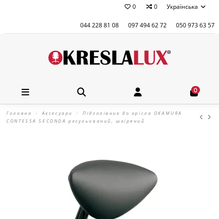
0
0
Українська
044 228 81 08
097 494 62 72
050 973 63 57
0
Головна
Аксесуари
Підголівник до крісла OKAMURA
CONTESSA SECONDA регульований, шкіряний