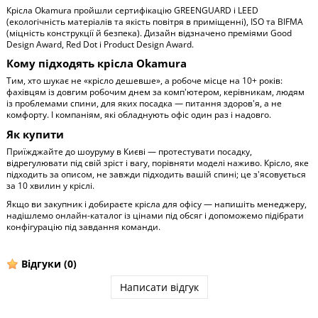
Крісла Okamura пройшли сертифікацію GREENGUARD і LEED
(екологічність матеріалів та якість повітря в приміщенні), ISO та BIFMA
(міцність конструкції й безпека). Дизайн відзначено преміями Good
Design Award, Red Dot і Product Design Award.
Кому підходять крісла Okamura
Тим, хто шукає не «крісло дешевше», а робоче місце на 10+ років:
фахівцям із довгим робочим днем за комп'ютером, керівникам, людям
із проблемами спини, для яких посадка — питання здоров'я, а не
комфорту. І компаніям, які обладнують офіс один раз і надовго.
Як купити
Приїжджайте до шоуруму в Києві — протестувати посадку,
відрегулювати під свій зріст і вагу, порівняти моделі наживо. Крісло, яке
підходить за описом, не завжди підходить вашій спині; це з'ясовується
за 10 хвилин у кріслі.
Якщо ви закупник і добираєте крісла для офісу — напишіть менеджеру,
надішлемо онлайн-каталог із цінами під обсяг і допоможемо підібрати
конфігурацію під завдання команди.
Відгуки
(0)
Написати відгук