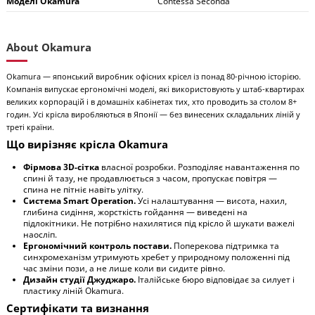
Моделі Okamura
Contessa Seconda
About Okamura
Okamura — японський виробник офісних крісел із понад 80-річною історією.
Компанія випускає ергономічні моделі, які використовують у штаб-квартирах
великих корпорацій і в домашніх кабінетах тих, хто проводить за столом 8+
годин. Усі крісла виробляються в Японії — без винесених складальних ліній у
треті країни.
Що вирізняє крісла Okamura
Фірмова 3D-сітка
власної розробки. Розподіляє навантаження по
спині й тазу, не продавлюється з часом, пропускає повітря —
спина не пітніє навіть улітку.
Система Smart Operation.
Усі налаштування — висота, нахил,
глибина сидіння, жорсткість гойдання — виведені на
підлокітники. Не потрібно нахилятися під крісло й шукати важелі
наосліп.
Ергономічний контроль постави.
Поперекова підтримка та
синхромеханізм утримують хребет у природному положенні під
час зміни пози, а не лише коли ви сидите рівно.
Дизайн студії Джуджаро.
Італійське бюро відповідає за силует і
пластику ліній Okamura.
Сертифікати та визнання