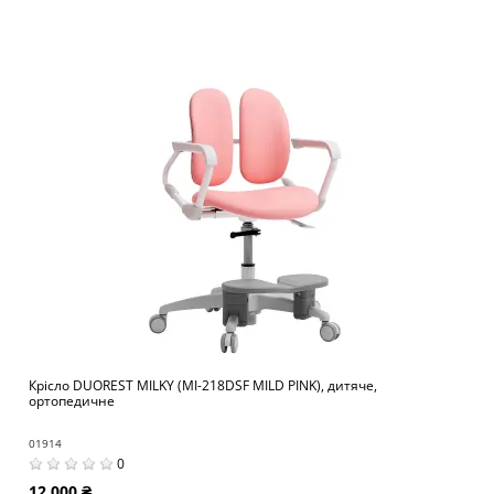
Крісло DUOREST MILKY (MI-218DSF MILD PINK), дитяче,
ортопедичне
01914
0
12 000 ₴