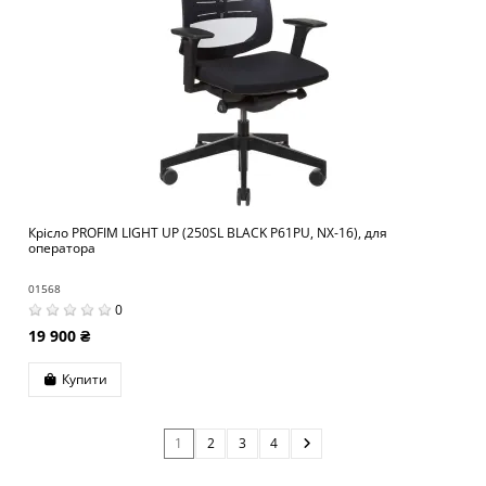
Крісло PROFIM LIGHT UP (250SL BLACK P61PU, NX-16), для
оператора
01568
0
19 900 ₴
Купити
1
2
3
4