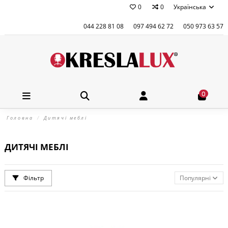
0
0
Українська
044 228 81 08
097 494 62 72
050 973 63 57
0
Головна
Дитячі меблі
ДИТЯЧІ МЕБЛІ
Фільтр
Популярні