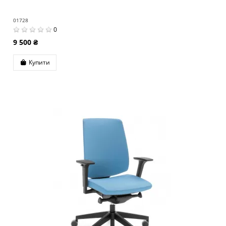
01728
0
9 500 ₴
Купити