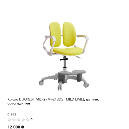
Крісло DUOREST MILKY (MI-218DSF MILD LIME), дитяче,
ортопедичне
01913
0
12 000 ₴