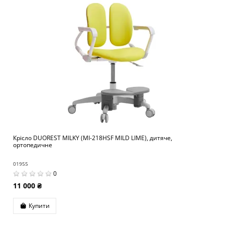
Крісло DUOREST MILKY (MI-218HSF MILD LIME), дитяче,
ортопедичне
01955
0
11 000 ₴
Купити