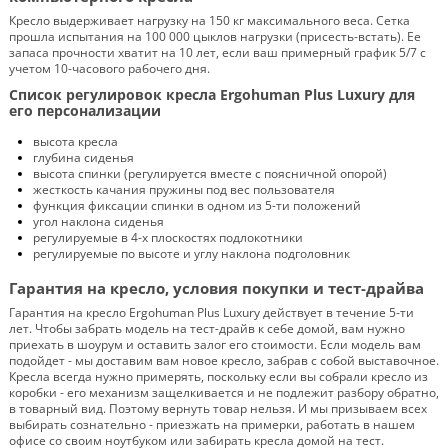
Кресло выдерживает нагрузку на 150 кг максимального веса. Сетка
прошла испытания на 100 000 цыклов нагрузки (присесть-встать). Ее
запаса прочности хватит на 10 лет, если ваш примерный график 5/7 с
учетом 10-часового рабочего дня.
Список регулировок кресла Ergohuman Plus Luxury для
его персонализации
высота кресла
глубина сиденья
высота спинки (регулируется вместе с поясничной опорой)
жесткость качания пружины под вес пользователя
функция фиксации спинки в одном из 5-ти положений
угол наклона сиденья
регулируемые в 4-х плоскостях подлокотники
регулируемые по высоте и углу наклона подголовник
Гарантия на кресло, условия покупки и тест-драйва
Гарантия на кресло Ergohuman Plus Luxury действует в течение 5-ти
лет. Чтобы забрать модель на тест-драйв к себе домой, вам нужно
приехать в шоурум и оставить залог его стоимости. Если модель вам
подойдет - мы доставим вам новое кресло, забрав с собой выставочное.
Кресла всегда нужно примерять, поскольку если вы собрали кресло из
коробки - его механизм защелкивается и не подлежит разбору обратно,
в товарный вид. Поэтому вернуть товар нельзя. И мы призываем всех
выбирать сознательно - приезжать на примерки, работать в нашем
офисе со своим ноутбуком или забирать кресла домой на тест.