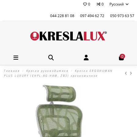
0
0
Русский
044 228 81 08
097 494 62 72
050 973 63 57
0
Главная
Кресла руководителя
Кресло ERGOHUMAN
PLUS LUXURY (EHPL-AG-HAM, ZB3) эргономичное