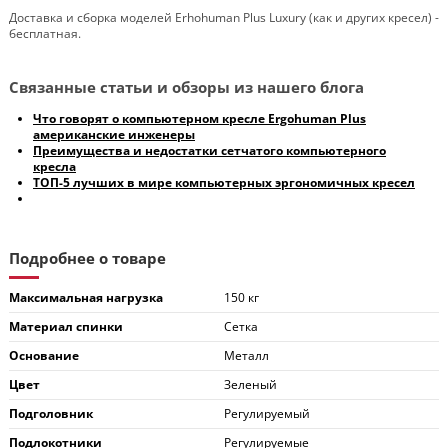
Доставка и сборка моделей Erhohuman Plus Luxury (как и других кресел) -
бесплатная.
Связанные статьи и обзоры из нашего блога
Что говорят о компьютерном кресле Ergohuman Plus
американские инженеры
Преимущества и недостатки сетчатого компьютерного
кресла
ТОП-5 лучших в мире компьютерных эргономичных кресел
Подробнее о товаре
Максимальная нагрузка
150 кг
Материал спинки
Сетка
Основание
Металл
Цвет
Зеленый
Подголовник
Регулируемый
Подлокотники
Регулируемые