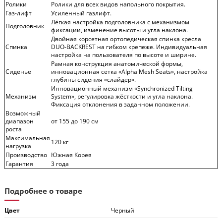
Ролики
Ролики для всех видов напольного покрытия.
Газ-лифт
Усиленный газлифт.
Лёгкая настройка подголовника с механизмом
Подголовник
фиксации, изменение высоты и угла наклона.
Двойная корсетная ортопедическая спинка кресла
Спинка
DUO-BACKREST на гибком крепеже. Индивидуальная
настройка на пользователя по высоте и ширине.
Рамная конструкция анатомической формы,
Сиденье
инновационная сетка «Alpha Mesh Seats», настройка
глубины сидения «слайдер».
Инновационный механизм «Synchronized Tilting
Механизм
System», регулировка жёсткости и угла наклона.
Фиксация отклонения в заданном положении.
Возможный
диапазон
от 155 до 190 см
роста
Максимальная
120 кг
нагрузка
Производство
Южная Корея
Гарантия
3 года
Подробнее о товаре
Цвет
Черный