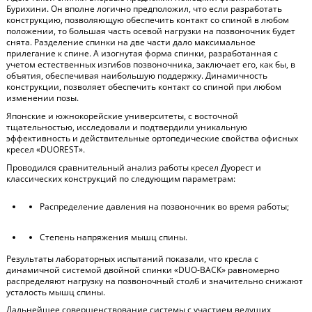
Бурихини. Он вполне логично предположил, что если разработать
конструкцию, позволяющую обеспечить контакт со спиной в любом
положении, то большая часть осевой нагрузки на позвоночник будет
снята. Разделение спинки на две части дало максимальное
прилегание к спине. А изогнутая форма спинки, разработанная с
учетом естественных изгибов позвоночника, заключает его, как бы, в
объятия, обеспечивая наибольшую поддержку. Динамичность
конструкции, позволяет обеспечить контакт со спиной при любом
изменении позы.
Японские и южнокорейские университеты, с восточной
тщательностью, исследовали и подтвердили уникальную
эффективность и действительные ортопедические свойства офисных
кресел «DUOREST».
Проводился сравнительный анализ работы кресел Дуорест и
классических конструкций по следующим параметрам:
Распределение давления на позвоночник во время работы;
Степень напряжения мышц спины.
Результаты лабораторных испытаний показали, что кресла с
динамичной системой двойной спинки «DUO-BACK» равномерно
распределяют нагрузку на позвоночный столб и значительно снижают
усталость мышц спины.
Дальнейшее совершенствование системы с участием ведущих