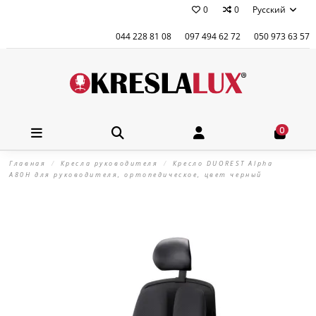
0
0
Русский
044 228 81 08
097 494 62 72
050 973 63 57
0
Главная
Кресла руководителя
Кресло DUOREST Alpha
A80H для руководителя, ортопедическое, цвет черный