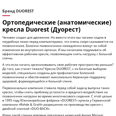
Бренд DUOREST
Ортопедические (анатомические)
кресла Duorest (Дуорест)
Человек создан для движения. Но вместо этого мы часами сидим в
неудобных позах перед компьютерами, что очень скоро сказывается на
позвоночнике. Болезни позвоночника немедленно влекут за собой
изменения во внутренних органах. И мы начинаем подумывать об
эффективном рабочем кресле, позволяющем снять нагрузку с больной
спины.
А что если начать организовывать свое рабочее пространство раньше?
До того, как станет тяжело? Кресла DUOREST, с их богатым выбором
моделей, специально созданы для профилактики болезней
позвоночника и обеспечивают максимально бережную поддержку
здоровой, формирующейся и больной спине.
Первоначально компания ставила перед собой задачу выпуска таких
кресел, чтобы снять проблему усталости и вредного воздействия на
позвоночник нагрузки во время многочасового сидения. С этой целью
в 1995 году Южнокорейская фабрика «DUOREST» купила у Германской
компании «Rohde & Grahl» разрешение на производство кресел с
двойной спинкой «DUO-BACK».
Идею такой спинки впервые предложил немецкий физик Матиас