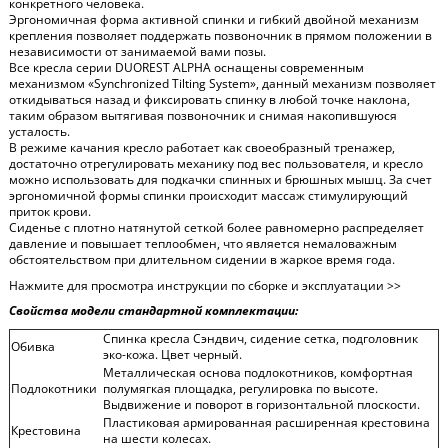
конкретного человека.
Эргономичная форма активной спинки и гибкий двойной механизм
крепления позволяет поддержать позвоночник в прямом положении в
независимости от занимаемой вами позы.
Все кресла серии DUOREST ALPHA оснащены современным
механизмом «Synchronized Tilting System», данный механизм позволяет
откидываться назад и фиксировать спинку в любой точке наклона,
таким образом вытягивая позвоночник и снимая накопившуюся
усталость.
В режиме качания кресло работает как своеобразный тренажер,
достаточно отрегулировать механику под вес пользователя, и кресло
можно использовать для подкачки спинных и брюшных мышц. За счет
эргономичной формы спинки происходит массаж стимулирующий
приток крови.
Сиденье с плотно натянутой сеткой более равномерно распределяет
давление и повышает теплообмен, что является немаловажным
обстоятельством при длительном сидении в жаркое время года.
Нажмите для просмотра инструкции по сборке и эксплуатации >>
Свойства модели стандартной комплектации:
Спинка кресла Сэндвич, сидение сетка, подголовник
Обивка
эко-кожа. Цвет черный.
Металлическая основа подлокотников, комфортная
Подлокотники
полумягкая площадка, регулировка по высоте.
Выдвижение и поворот в горизонтальной плоскости.
Пластиковая армированная расширенная крестовина
Крестовина
на шести колесах.