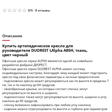
0
/
5
-
0
отзывы
Описание
Купить ортопедическое кресло для
руководителя DUOREST LAlpha A80H, ткань,
цвет черный
Офисные кресла серии ALPHA являются одной из новейших
разработок фабрики ДУОРЕСТ.
Офисные кресла серии DUOREST ALPHA имеют систему
индивидуальных настроек, благодаря чему каждый может подстроить
кресло под свои физические параметры и личные предпочтения:
- подголовник кресла может регулироваться как по высоте в пределах 7
см, так и по наклону до 64 градусов;
- своеобразные крылья, из которых состоит спинка, могут
регулироваться по высоте и ширине;
- подлокотники также могут регулироваться по высоте, ширине и углу
наклона до 60 градусов;
- спинку возможно зафиксировать при любом углу наклона;
- сидение можно отрегулировать по высоте и глубине для параметров