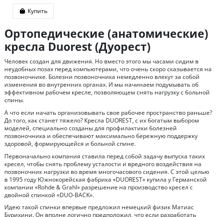
Купить
Ортопедические (анатомические)
кресла Duorest (Дуорест)
Человек создан для движения. Но вместо этого мы часами сидим в
неудобных позах перед компьютерами, что очень скоро сказывается на
позвоночнике. Болезни позвоночника немедленно влекут за собой
изменения во внутренних органах. И мы начинаем подумывать об
эффективном рабочем кресле, позволяющем снять нагрузку с больной
спины.
А что если начать организовывать свое рабочее пространство раньше?
До того, как станет тяжело? Кресла DUOREST, с их богатым выбором
моделей, специально созданы для профилактики болезней
позвоночника и обеспечивают максимально бережную поддержку
здоровой, формирующейся и больной спине.
Первоначально компания ставила перед собой задачу выпуска таких
кресел, чтобы снять проблему усталости и вредного воздействия на
позвоночник нагрузки во время многочасового сидения. С этой целью
в 1995 году Южнокорейская фабрика «DUOREST» купила у Германской
компании «Rohde & Grahl» разрешение на производство кресел с
двойной спинкой «DUO-BACK».
Идею такой спинки впервые предложил немецкий физик Матиас
Бурихини. Он вполне логично предположил, что если разработать