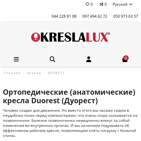
0
0
Русский
044 228 81 08
097 494 62 72
050 973 63 57
0
Главная
Бренды
DUOREST
Ортопедические (анатомические)
кресла Duorest (Дуорест)
Человек создан для движения. Но вместо этого мы часами сидим в
неудобных позах перед компьютерами, что очень скоро сказывается на
позвоночнике. Болезни позвоночника немедленно влекут за собой
изменения во внутренних органах. И мы начинаем подумывать об
эффективном рабочем кресле, позволяющем снять нагрузку с больной
спины.