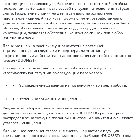
конструкцию, позволяющую обеспечить контакт со спиной в любом
положении, то большая часть осевой нагрузки на позвоночник будет
снята. Разделение спинки на две части дало максимальное
прилегание к спине. А изогнутая форма спинки, разработанная с
учетом естественных изгибов позвоночника, заключает его, как бы, в
объятия, обеспечивая наибольшую поддержку. Динамичность
конструкции, позволяет обеспечить контакт со спиной при любом
изменении позы.
Японские и южнокорейские университеты, с восточной
тщательностью, исследовали и подтвердили уникальную
эффективность и действительные ортопедические свойства офисных
кресел «DUOREST».
Проводился сравнительный анализ работы кресел Дуорест и
классических конструкций по следующим параметрам:
Распределение давления на позвоночник во время работы;
Степень напряжения мышц спины.
Результаты лабораторных испытаний показали, что кресла с
динамичной системой двойной спинки «DUO-BACK» равномерно
распределяют нагрузку на позвоночный столб и значительно снижают
усталость мышц спины.
Дальнейшее совершенствование системы с участием ведущих
специалистов- ортопедов поставило кресла фабрики «DUOREST» в ряд