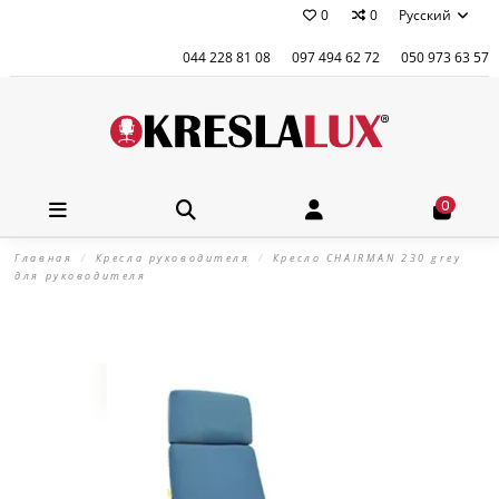
0
0
Русский
044 228 81 08
097 494 62 72
050 973 63 57
0
Главная
Кресла руководителя
Кресло CHAIRMAN 230 grey
для руководителя