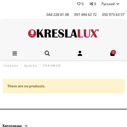
0
0
Русский
044 228 81 08
097 494 62 72
050 973 63 57
0
Главная
Бренды
CHAIRMAN
There are no products.
Категории