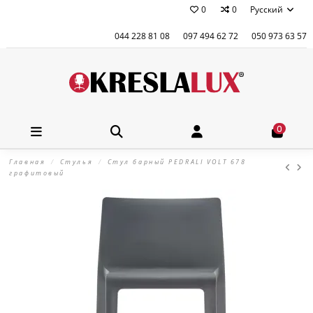
0
0
Русский
044 228 81 08
097 494 62 72
050 973 63 57
0
Главная
Стулья
Стул барный PEDRALI VOLT 678
графитовый