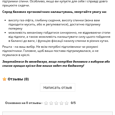
підтримки спини. Особливо, якщо ви купуєте для себе і справді довго
працюєте сидячи.
Серед базових ергономічних налаштувань, звертайте увагу на:
висоту газ-ліфта, глибину сидіння, висоту спинки (вона вам
підходити мусить, або ж регулюватися), достатню підтримку
попереку
можливість механізму гойдатися синхронно, не відриваючи стопи
від підлоги, а також можливість налаштувати силу цього гойдання
в балансі до ваги, і функцію фіксації нахилу спинки в різних кутах.
Решта - на ваш вибір. Не всім потрібні підголівники чи розумні
підлокітники. Головне, щоб ваша постава підтримувалася, а не
псувалася в кріслі.
Звертайтеся до менеджера, якщо потрібна допомога з вибором або
список кращих крісел для ваших задач та бюджету!
Отзывы
(0)
Написать отзыв
Основано на
0
отзывы
-
0
/
5