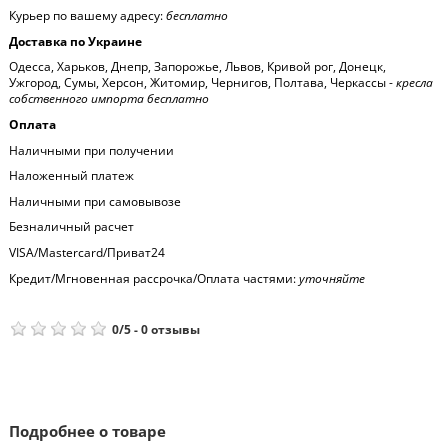
Курьер по вашему адресу:
бесплатно
Доставка по Украине
Одесса, Харьков, Днепр, Запорожье, Львов, Кривой рог, Донецк,
Ужгород, Сумы, Херсон, Житомир, Чернигов, Полтава, Черкассы -
кресла
собственного импорта бесплатно
Оплата
Наличными при получении
Наложенный платеж
Наличными при самовывозе
Безналичный расчет
VISA/Mastercard/Приват24
Кредит/Мгновенная рассрочка/Оплата частями:
уточняйте
0
/
5
-
0
отзывы
Подробнее о товаре