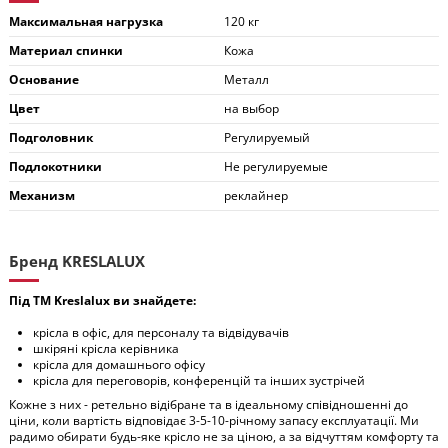
Максимальная нагрузка
120 кг
Материал спинки
Кожа
Основание
Металл
Цвет
на выбор
Подголовник
Регулируемый
Подлокотники
Не регулируемые
Механизм
реклайнер
Бренд KRESLALUX
Під ТМ Kreslalux ви знайдете:
крісла в офіс, для персоналу та відвідувачів
шкіряні крісла керівника
крісла для домашнього офісу
крісла для переговорів, конференцій та інших зустрічей
Кожне з них - ретельно відібране та в ідеальному співідношенні до
ціни, коли вартість відповідає 3-5-10-річному запасу експлуатації. Ми
радимо обирати будь-яке крісло не за ціною, а за відчуттям комфорту та