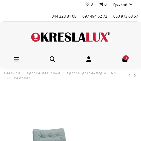
0
0
Русский
044 228 81 08
097 494 62 72
050 973 63 57
0
Главная
Кресла для дома
Кресло-реклайнер ALPHA
136, кожаное