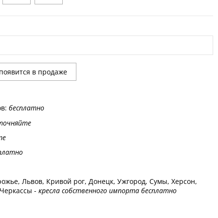
ов:
бесплатно
точняйте
те
платно
ожье, Львов, Кривой рог, Донецк, Ужгород, Сумы, Херсон,
 Черкассы -
кресла собственного импорта бесплатно