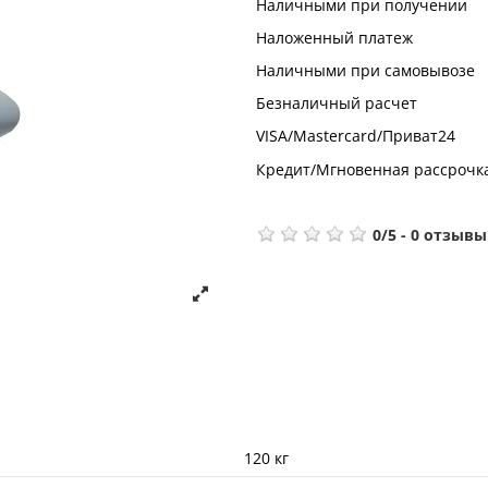
Наличными при получении
Наложенный платеж
Наличными при самовывозе
Безналичный расчет
VISA/Mastercard/Приват24
Кредит/Мгновенная рассрочк
0
/
5
-
0
отзывы
120 кг