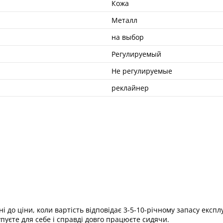
Кожа
Металл
на выбор
Регулируемый
Не регулируемые
реклайнер
і до ціни, коли вартість відповідає 3-5-10-річному запасу експл
пуєте для себе і справді довго працюєте сидячи.