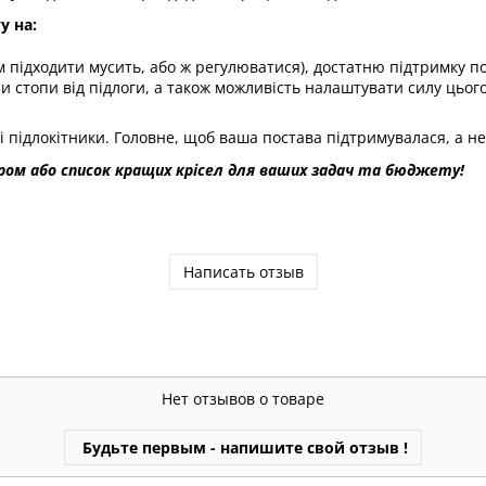
у на:
ам підходити мусить, або ж регулюватися), достатню підтримку п
стопи від підлоги, а також можливість налаштувати силу цього г
і підлокітники. Головне, щоб ваша постава підтримувалася, а не
ом або список кращих крісел для ваших задач та бюджету!
Написать отзыв
Нет отзывов о товаре
Будьте первым - напишите свой отзыв !