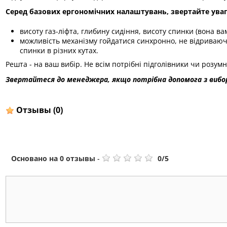
Серед базових ергономічних налаштувань, звертайте уваг
висоту газ-ліфта, глибину сидіння, висоту спинки (вона в
можливість механізму гойдатися синхронно, не відриваючи 
спинки в різних кутах.
Решта - на ваш вибір. Не всім потрібні підголівники чи розумн
Звертайтеся до менеджера, якщо потрібна допомога з вибор
Отзывы
(0)
Основано на
0
отзывы
-
0
/
5