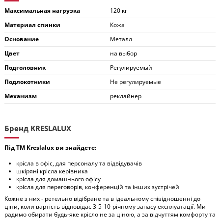
Максимальная нагрузка
120 кг
Материал спинки
Кожа
Основание
Металл
Цвет
на выбор
Подголовник
Регулируемый
Подлокотники
Не регулируемые
Механизм
реклайнер
Бренд KRESLALUX
Під ТМ Kreslalux ви знайдете:
крісла в офіс, для персоналу та відвідувачів
шкіряні крісла керівника
крісла для домашнього офісу
крісла для переговорів, конференцій та інших зустрічей
Кожне з них - ретельно відібране та в ідеальному співідношенні до
ціни, коли вартість відповідає 3-5-10-річному запасу експлуатації. Ми
радимо обирати будь-яке крісло не за ціною, а за відчуттям комфорту та