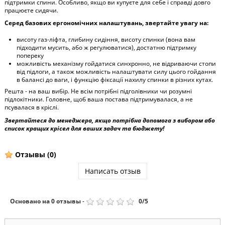
підтримки спини. Особливо, якщо ви купуєте для себе і справді довго
працюєте сидячи.
Серед базових ергономічних налаштувань, звертайте увагу на:
висоту газ-ліфта, глибину сидіння, висоту спинки (вона вам
підходити мусить, або ж регулюватися), достатню підтримку
попереку
можливість механізму гойдатися синхронно, не відриваючи стопи
від підлоги, а також можливість налаштувати силу цього гойдання
в балансі до ваги, і функцію фіксації нахилу спинки в різних кутах.
Решта - на ваш вибір. Не всім потрібні підголівники чи розумні
підлокітники. Головне, щоб ваша постава підтримувалася, а не
псувалася в кріслі.
Звертайтеся до менеджера, якщо потрібна допомога з вибором або
список кращих крісел для ваших задач та бюджету!
Отзывы
(0)
Написать отзыв
Основано на
0
отзывы
-
0
/
5