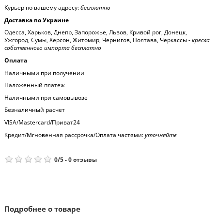
Курьер по вашему адресу:
бесплатно
Доставка по Украине
Одесса, Харьков, Днепр, Запорожье, Львов, Кривой рог, Донецк,
Ужгород, Сумы, Херсон, Житомир, Чернигов, Полтава, Черкассы -
кресла
собственного импорта бесплатно
Оплата
Наличными при получении
Наложенный платеж
Наличными при самовывозе
Безналичный расчет
VISA/Mastercard/Приват24
Кредит/Мгновенная рассрочка/Оплата частями:
уточняйте
0
/
5
-
0
отзывы
Подробнее о товаре