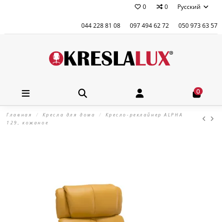
0
0
Русский
044 228 81 08
097 494 62 72
050 973 63 57
0
Главная
Кресла для дома
Кресло-реклайнер ALPHA
129, кожаное