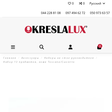
0
0
Русский
044 228 81 08
097 494 62 72
050 973 63 57
0
Главная
Аксессуары
Наборы на стол руководителя
Набор 13 предметов, кожа Toscana/Cuoietto