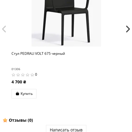
 VOLT 675 черный
Стул PEDRALI GL
01313
0
0
33 500 ₴
Купить
Отзывы
(0)
Написать отзыв