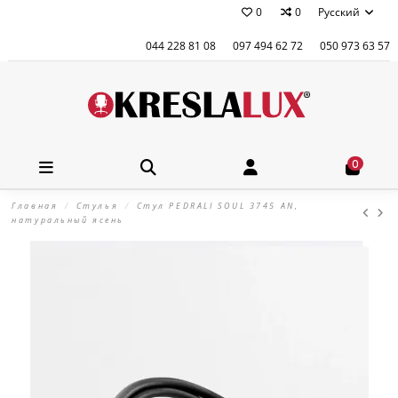
0
0
Русский
044 228 81 08
097 494 62 72
050 973 63 57
0
Главная
Стулья
Стул PEDRALI SOUL 3745 AN,
натуральный ясень