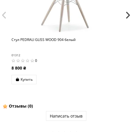
 GLISS WOOD 904 белый
Стул PEDRALI GL
01314
0
0
9 500 ₴
Купить
Отзывы
(0)
Написать отзыв