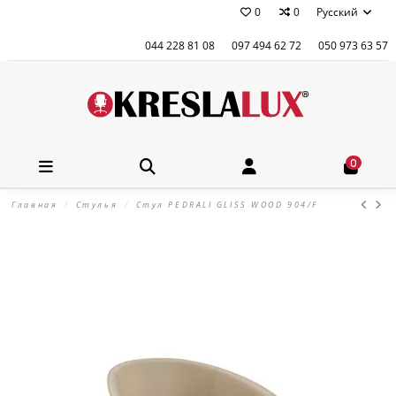
0
0
Русский
044 228 81 08
097 494 62 72
050 973 63 57
0
Главная
Стулья
Стул PEDRALI GLISS WOOD 904/F