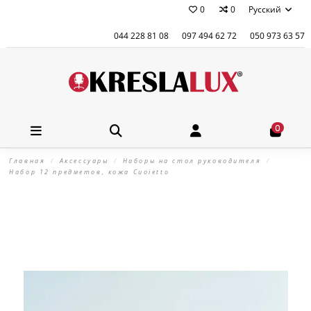
0
0
Русский
044 228 81 08
097 494 62 72
050 973 63 57
0
Главная
Аксессуары
Наборы на стол руководителя
Набор 12 предметов, кожа Сuoietto