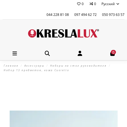
0
0
Русский
044 228 81 08
097 494 62 72
050 973 63 57
0
Главная
Аксессуары
Наборы на стол руководителя
Набор 13 предметов, кожа Сuoietto