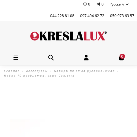
0
0
Русский
044 228 81 08
097 494 62 72
050 973 63 57
0
Главная
Аксессуары
Наборы на стол руководителя
Набор 10 предметов, кожа Сuoietto